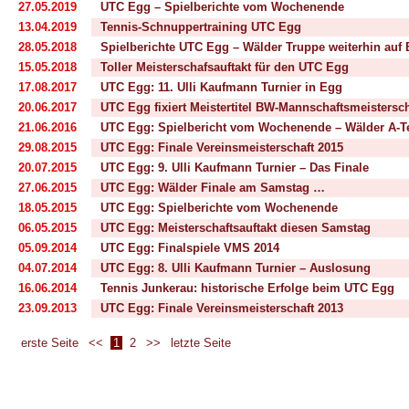
27.05.2019
UTC Egg – Spielberichte vom Wochenende
13.04.2019
Tennis-Schnuppertraining UTC Egg
28.05.2018
Spielberichte UTC Egg – Wälder Truppe weiterhin auf 
15.05.2018
Toller Meisterschafsauftakt für den UTC Egg
17.08.2017
UTC Egg: 11. Ulli Kaufmann Turnier in Egg
20.06.2017
UTC Egg fixiert Meistertitel BW-Mannschaftsmeistersch
21.06.2016
UTC Egg: Spielbericht vom Wochenende – Wälder A-Tea
29.08.2015
UTC Egg: Finale Vereinsmeisterschaft 2015
20.07.2015
UTC Egg: 9. Ulli Kaufmann Turnier – Das Finale
27.06.2015
UTC Egg: Wälder Finale am Samstag …
18.05.2015
UTC Egg: Spielberichte vom Wochenende
06.05.2015
UTC Egg: Meisterschaftsauftakt diesen Samstag
05.09.2014
UTC Egg: Finalspiele VMS 2014
04.07.2014
UTC Egg: 8. Ulli Kaufmann Turnier – Auslosung
16.06.2014
Tennis Junkerau: historische Erfolge beim UTC Egg
23.09.2013
UTC Egg: Finale Vereinsmeisterschaft 2013
erste Seite
<<
1
2
>>
letzte Seite