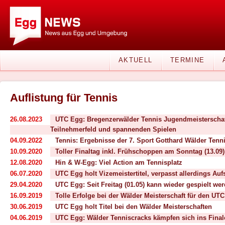
AKTUELL
TERMINE
Auflistung für Tennis
26.08.2023
UTC Egg: Bregenzerwälder Tennis Jugendmeisterschaf
Teilnehmerfeld und spannenden Spielen
04.09.2022
Tennis: Ergebnisse der 7. Sport Gotthard Wälder Tenni
10.09.2020
Toller Finaltag inkl. Frühschoppen am Sonntag (13.0
12.08.2020
Hin & W-Egg: Viel Action am Tennisplatz
06.07.2020
UTC Egg holt Vizemeistertitel, verpasst allerdings Auf
29.04.2020
UTC Egg: Seit Freitag (01.05) kann wieder gespielt we
16.09.2019
Tolle Erfolge bei der Wälder Meisterschaft für den UT
30.06.2019
UTC Egg holt Titel bei den Wälder Meisterschaften
04.06.2019
UTC Egg: Wälder Tenniscracks kämpfen sich ins Final