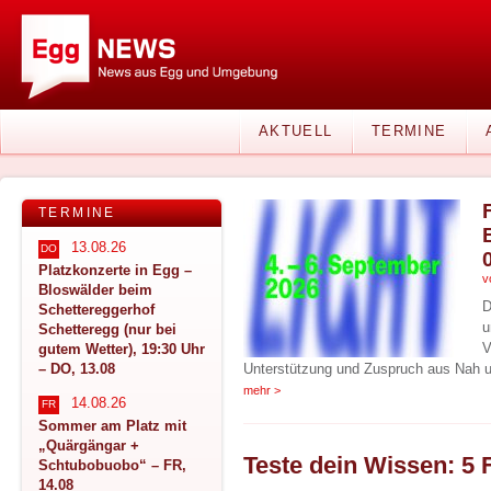
AKTUELL
TERMINE
TERMINE
13.08.26
DO
Platzkonzerte in Egg –
v
Bloswälder beim
D
Schettereggerhof
u
Schetteregg (nur bei
V
gutem Wetter), 19:30 Uhr
– DO, 13.08
Unterstützung und Zuspruch aus Nah u
mehr >
14.08.26
FR
Sommer am Platz mit
„Quärgängar +
Schtubobuobo“ – FR,
14.08