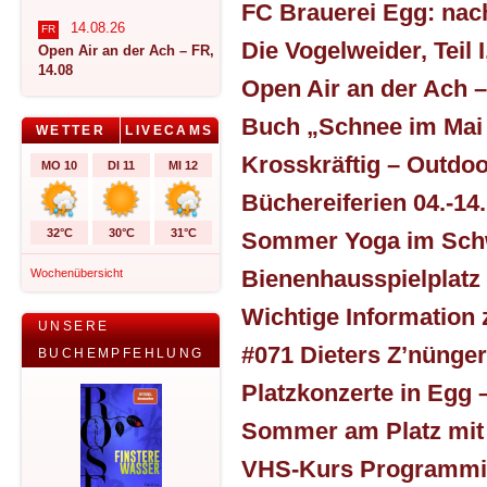
14.08.26
FR
Open Air an der Ach – FR,
14.08
WETTER
LIVECAMS
MO 10
DI 11
MI 12
32°C
30°C
31°C
Wochenübersicht
UNSERE
BUCHEMPFEHLUNG