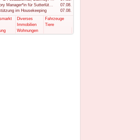
Category Manager*in für Sutterlüty gesucht
07.08.
stützung im Housekeeping
07.08.
tsmarkt
Diverses
Fahrzeuge
Immobilien
Tiere
ung
Wohnungen