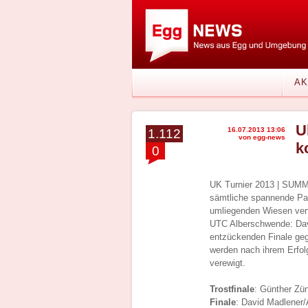
AK
U
16.07.2013 13:06
1.112
von egg-news
k
0
UK Turnier 2013 | SUMM
sämtliche spannende Par
umliegenden Wiesen vert
UTC Alberschwende: Dav
entzückenden Finale geg
werden nach ihrem Erfol
verewigt.
Trostfinale
: Günther Zün
Finale
: David Madlener/