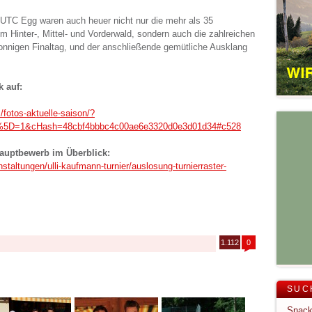
s UTC Egg waren auch heuer nicht nur die mehr als 35
m Hinter-, Mittel- und Vorderwald, sondern auch die zahlreichen
onnigen Finaltag, und der anschließende gemütliche Ausklang
k auf:
/fotos-aktuelle-saison/?
ir%5D=1&cHash=48cbf4bbbc4c00ae6e3320d0e3d01d34#c528
auptbewerb im Überblick:
staltungen/ulli-kaufmann-turnier/auslosung-turnierraster-
1.112
0
SUC