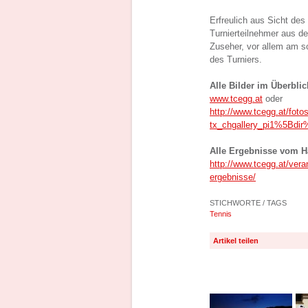
Erfreulich aus Sicht de
Turnierteilnehmer aus de
Zuseher, vor allem am s
des Turniers.
Alle Bilder im Überblic
www.tcegg.at
oder
http://www.tcegg.at/fotos
tx_chgallery_pi1%5Bd
Alle Ergebnisse vom H
http://www.tcegg.at/veran
ergebnisse/
STICHWORTE / TAGS
Tennis
Artikel teilen