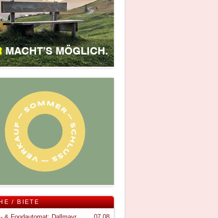
HE / BIETE
Snack- & Foodautomat; Dallmayr S150
07.08.