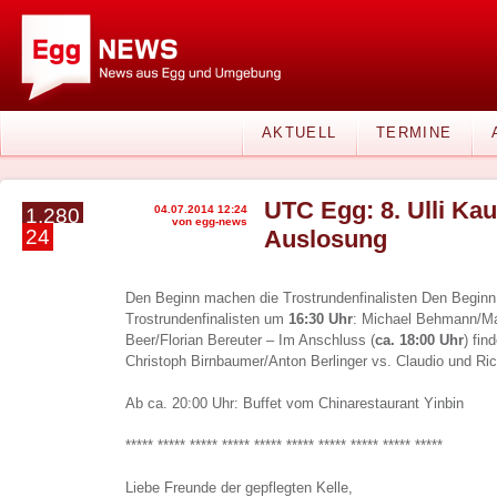
AKTUELL
TERMINE
UTC Egg: 8. Ulli Ka
04.07.2014 12:24
1.280
von egg-news
24
Auslosung
Den Beginn machen die Trostrundenfinalisten Den Begin
Trostrundenfinalisten um
16:30 Uhr
: Michael Behmann/Ma
Beer/Florian Bereuter – Im Anschluss (
ca. 18:00 Uhr
) fin
Christoph Birnbaumer/Anton Berlinger vs. Claudio und Ric
Ab ca. 20:00 Uhr: Buffet vom Chinarestaurant Yinbin
***** ***** ***** ***** ***** ***** ***** ***** ***** *****
Liebe Freunde der gepflegten Kelle,