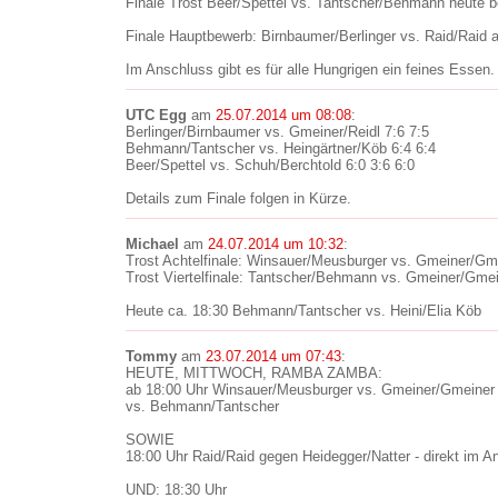
Finale Trost Beer/Spettel vs. Tantscher/Behmann heute b
Finale Hauptbewerb: Birnbaumer/Berlinger vs. Raid/Raid 
Im Anschluss gibt es für alle Hungrigen ein feines Essen.
UTC Egg
am
25.07.2014 um 08:08
:
Berlinger/Birnbaumer vs. Gmeiner/Reidl 7:6 7:5
Behmann/Tantscher vs. Heingärtner/Köb 6:4 6:4
Beer/Spettel vs. Schuh/Berchtold 6:0 3:6 6:0
Details zum Finale folgen in Kürze.
Michael
am
24.07.2014 um 10:32
:
Trost Achtelfinale: Winsauer/Meusburger vs. Gmeiner/Gme
Trost Viertelfinale: Tantscher/Behmann vs. Gmeiner/Gmei
Heute ca. 18:30 Behmann/Tantscher vs. Heini/Elia Köb
Tommy
am
23.07.2014 um 07:43
:
HEUTE, MITTWOCH, RAMBA ZAMBA:
ab 18:00 Uhr Winsauer/Meusburger vs. Gmeiner/Gmeiner -
vs. Behmann/Tantscher
SOWIE
18:00 Uhr Raid/Raid gegen Heidegger/Natter - direkt im A
UND: 18:30 Uhr