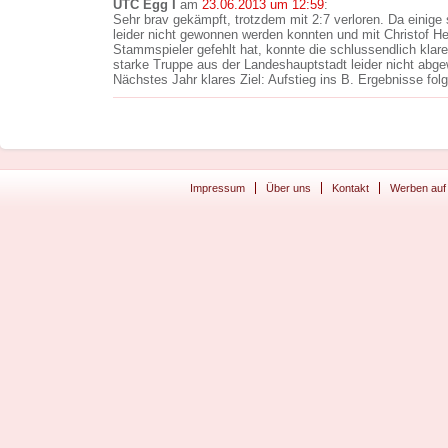
UTC Egg I
am
23.06.2013 um 12:59
:
Sehr brav gekämpft, trotzdem mit 2:7 verloren. Da einig
leider nicht gewonnen werden konnten und mit Christof He
Stammspieler gefehlt hat, konnte die schlussendlich klar
starke Truppe aus der Landeshauptstadt leider nicht abg
Nächstes Jahr klares Ziel: Aufstieg ins B. Ergebnisse fol
Impressum
Über uns
Kontakt
Werben auf