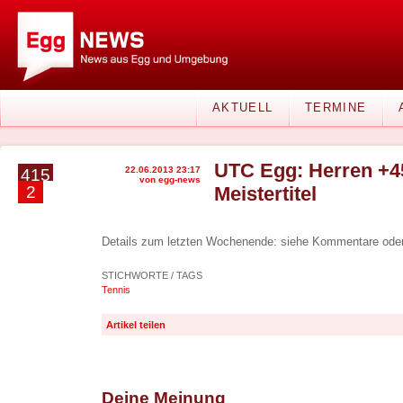
AKTUELL
TERMINE
UTC Egg: Herren +45
22.06.2013 23:17
415
von egg-news
2
Meistertitel
Details zum letzten Wochenende: siehe Kommentare ode
STICHWORTE / TAGS
Tennis
Artikel teilen
Deine Meinung