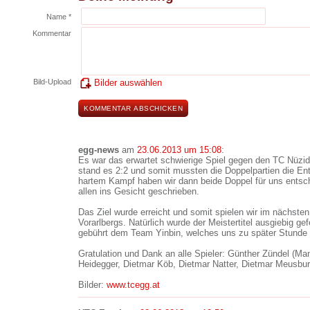
Name *
Kommentar
Bild-Upload
Bilder auswählen
egg-news
am
23.06.2013 um 15:08
:
Es war das erwartet schwierige Spiel gegen den TC Nüzid
stand es 2:2 und somit mussten die Doppelpartien die En
hartem Kampf haben wir dann beide Doppel für uns entsch
allen ins Gesicht geschrieben.
Das Ziel wurde erreicht und somit spielen wir im nächsten
Vorarlbergs. Natürlich wurde der Meistertitel ausgiebig g
gebührt dem Team Yinbin, welches uns zu später Stunde 
Gratulation und Dank an alle Spieler: Günther Zündel (Man
Heidegger, Dietmar Köb, Dietmar Natter, Dietmar Meusburg
Bilder:
www.tcegg.at