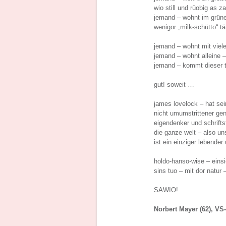
wio still und rüobig as 
jemand – wohnt im grüne
wenigor „milk-schütto“ 
jemand – wohnt mit viele
jemand – wohnt alleine –
jemand – kommt dieser t
gut! soweit …
james lovelock – hat sei
nicht umumstrittener gen
eigendenker und schriftst
die ganze welt – also uns
ist ein einziger lebe
holdo-hanso-wise – einsi
sins tuo – mit dor natur
SAWIO!
Norbert Mayer (62), VS