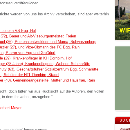
chsten veröffentlichen.
erichte werden von uns ins Archiv verschoben, sind aber weiterhin
, Leiterin VS Egg, Hof
(72), Bauer und Alt-Vizebürgermeister, Freien
el (36), Personalentwicklerin und Mama, Schwarzenberg
zler (27), und Vize-Obmann des FC Egg, Rain
nn, Pfarrer von Egg und Großdorf
e (29), Krankenpfleger in KH Dornbirn, Hof
ger (28 Jahre), Krankenpflegerin, Wohnort Schmarütte
rlüty (63), Geschäftsführer Sozialzentrum Egg, Schmarütte
, Schüler der HTL Dornbirn, Stadel
ter (40), Gemeindeangestellte, Mutter und Hausfrau, Rain
ht, doch bitten wir aus Rücksicht auf die Autoren, den vollen
 in dem ihr wohnt, anzugeben.“
Norbert Mayer
SUC
in „geschichte“ lernen werden