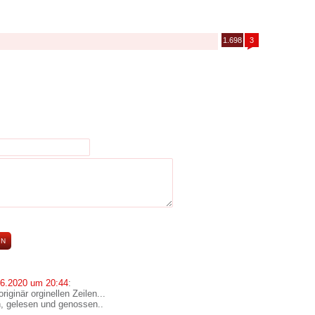
1.698
3
06.2020 um 20:44
:
riginär orginellen Zeilen...
, gelesen und genossen..