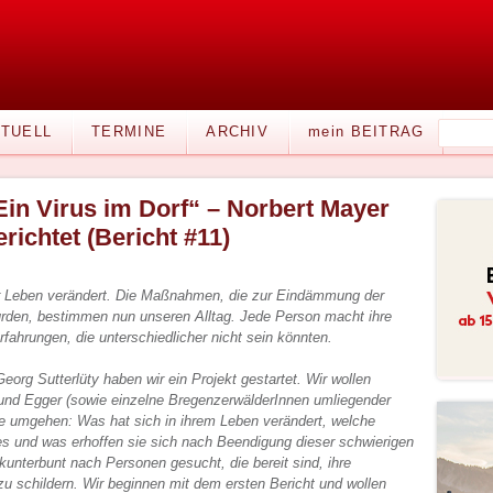
TUELL
TERMINE
ARCHIV
mein BEITRAG
Ein Virus im Dorf“ – Norbert Mayer
erichtet (Bericht #11)
ler Leben verändert. Die Maßnahmen, die zur Eindämmung der
urden, bestimmen nun unseren Alltag. Jede Person macht ihre
fahrungen, die unterschiedlicher nicht sein könnten.
org Sutterlüty haben wir ein Projekt gestartet. Wir wollen
und Egger (sowie einzelne BregenzerwälderInnen umliegender
e umgehen: Was hat sich in ihrem Leben verändert, welche
es und was erhoffen sie sich nach Beendigung dieser schwierigen
unterbunt nach Personen gesucht, die bereit sind, ihre
u schildern. Wir beginnen mit dem ersten Bericht und wollen