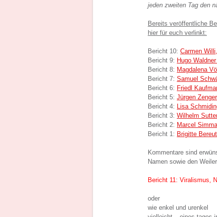
jeden zweiten Tag den nä
Bereits veröffentliche B
hier für euch verlinkt:
Bericht 10:
Carmen Willi
Bericht 9:
Hugo Waldner 
Bericht 8:
Magdalena Vög
Bericht 7:
Samuel Schwär
Bericht 6:
Friedl Kaufma
Bericht 5:
Jürgen Zengerl
Bericht 4:
Lisa Schmidin
Bericht 3:
Wilhelm Sutte
Bericht 2:
Marcel Simma 
Bericht 1:
Brigitte Bereu
Kommentare sind erwünsc
Namen sowie den Weiler,
Bericht 11: Viralismus, 
oder
wie enkel und urenkel
vielleicht – eines tages 