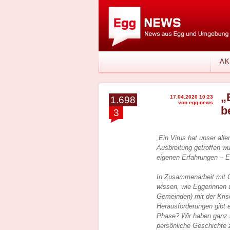
AK
„
17.04.2020 10:23
1.698
von egg-news
b
3
„Ein Virus hat unser al
Ausbreitung getroffen w
eigenen Erfahrungen – Er
In Zusammenarbeit mit Ge
wissen, wie Eggerinnen 
Gemeinden) mit der Kris
Herausforderungen gibt 
Phase? Wir haben ganz k
persönliche Geschichte z