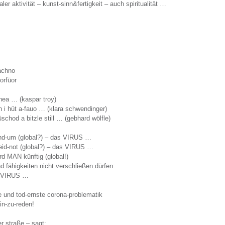
aler aktivität – kunst-sinn&fertigkeit – auch spiritualität …
achno
orfüor
 hea … (kaspar troy)
 i hüt a-fauo … (klara schwendinger)
chod a bitzle still … (gebhard wölfle)
und-um (global?) – das VIRUS …
-leid-not (global?) – das VIRUS …
d MAN künftig (global!)
d fähigkeiten nicht verschließen dürfen:
m VIRUS …
e und tod-ernste corona-problematik
ein-zu-reden!
r straße – sagt: