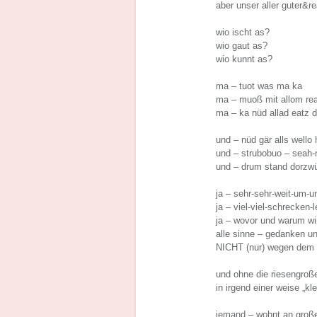
aber unser aller guter&re
wio ischt as?
wio gaut as?
wio kunnt as?
ma – tuot was ma ka
ma – muoß mit allom re
ma – ka nüd allad eatz d
und – nüd gär alls wello
und – strubobuo – seah-n
und – drum stand dorzwüs
ja – sehr-sehr-weit-um-
ja – viel-viel-schrecken
ja – wovor und warum wir
alle sinne – gedanken un
NICHT (nur) wegen de
und ohne die riesengroß
in irgend einer weise „kl
jemand – wohnt an große