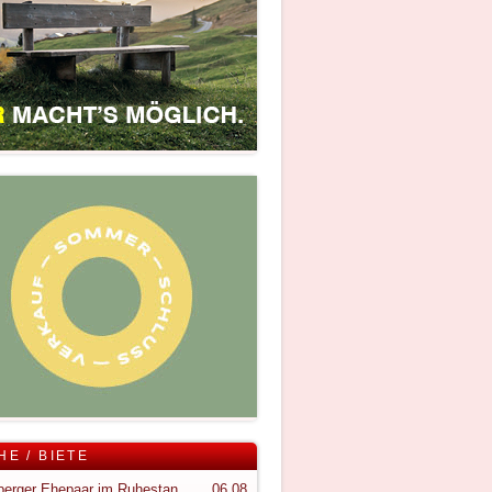
HE / BIETE
Vorarlberger Ehepaar im Ruhestand sucht ruhigen Rückzugsort im Bregenzerwald
06.08.