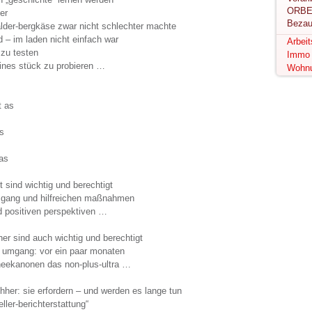
ORBE
er
Bezau
lder-bergkäse zwar nicht schlechter machte
 – im laden nicht einfach war
Arbei
 zu testen
Immo
ines stück zu probieren …
Wohn
t as
as
 as
t sind wichtig und berechtigt
umgang und hilfreichen maßnahmen
d positiven perspektiven …
er sind auch wichtig und berechtigt
em umgang: vor ein paar monaten
neekanonen das non-plus-ultra …
her: sie erfordern – und werden es lange tun
ller-berichterstattung“