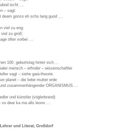
zaubod ischt …
n – sagt:
tät deam gonzo eh scho lang guod …
n viel zu eng:
 viel zu groß:
age öfter vorbei …
nen 100. geburtstag hinter sich …
ialer mensch – erfinder – wissenschaftler
eller sagt – siehe gaia-theorie:
er planet – die liebe mutter erde
nder und zusammenhängender ORGANISMUS …
edler und künstler (vöglerbrand):
 – vo dear ka ma alls leono …
-Lehrer und Literat, Großdorf