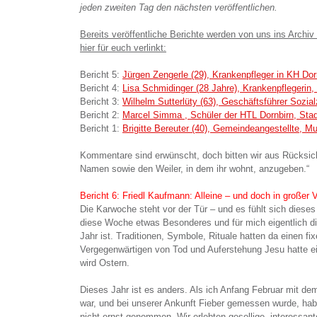
jeden zweiten Tag den nächsten veröffentlichen.
Bereits veröffentliche Berichte werden von uns ins Archiv
hier für euch verlinkt:
Bericht 5:
Jürgen Zengerle (29), Krankenpfleger in KH Dor
Bericht 4:
Lisa Schmidinger (28 Jahre), Krankenpflegerin
Bericht 3:
Wilhelm Sutterlüty (63), Geschäftsführer Sozi
Bericht 2:
Marcel Simma , Schüler der HTL Dornbirn, Stad
Bericht 1:
Brigitte Bereuter (40), Gemeindeangestellte, M
Kommentare sind erwünscht, doch bitten wir aus Rücksicht
Namen sowie den Weiler, in dem ihr wohnt, anzugeben.“
Bericht 6: Friedl Kaufmann: Alleine – und doch in großer 
Die Karwoche steht vor der Tür – und es fühlt sich dieses
diese Woche etwas Besonderes und für mich eigentlich 
Jahr ist. Traditionen, Symbole, Rituale hatten da einen 
Vergegenwärtigen von Tod und Auferstehung Jesu hatte ei
wird Ostern.
Dieses Jahr ist es anders. Als ich Anfang Februar mit d
war, und bei unserer Ankunft Fieber gemessen wurde, hab
nicht ernst genommen. Wir erlebten gesellige, interessante