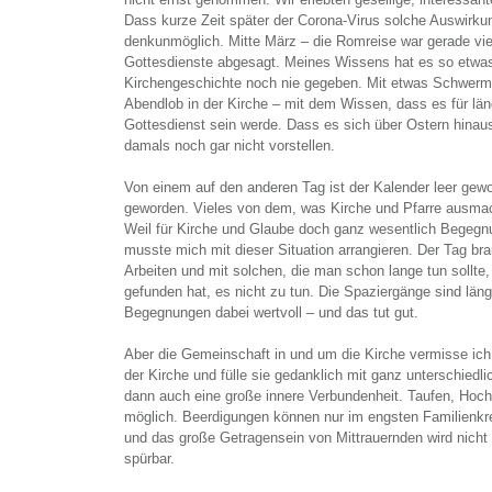
Dass kurze Zeit später der Corona-Virus solche Auswirku
denkunmöglich. Mitte März – die Romreise war gerade vie
Gottesdienste abgesagt. Meines Wissens hat es so etwas
Kirchengeschichte noch nie gegeben. Mit etwas Schwerm
Abendlob in der Kirche – mit dem Wissen, dass es für läng
Gottesdienst sein werde. Dass es sich über Ostern hinausz
damals noch gar nicht vorstellen.
Von einem auf den anderen Tag ist der Kalender leer gewo
geworden. Vieles von dem, was Kirche und Pfarre ausma
Weil für Kirche und Glaube doch ganz wesentlich Begegnu
musste mich mit dieser Situation arrangieren. Der Tag bra
Arbeiten und mit solchen, die man schon lange tun sollte
gefunden hat, es nicht zu tun. Die Spaziergänge sind län
Begegnungen dabei wertvoll – und das tut gut.
Aber die Gemeinschaft in und um die Kirche vermisse ich.
der Kirche und fülle sie gedanklich mit ganz unterschied
dann auch eine große innere Verbundenheit. Taufen, Hochz
möglich. Beerdigungen können nur im engsten Familienkre
und das große Getragensein von Mittrauernden wird nicht
spürbar.