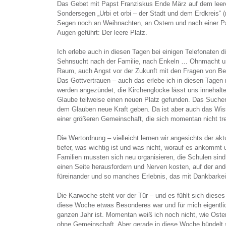
Das Gebet mit Papst Franziskus Ende März auf dem leer
Sondersegen „Urbi et orbi – der Stadt und dem Erdkreis“ 
Segen noch an Weihnachten, an Ostern und nach einer Pap
Augen geführt: Der leere Platz.
Ich erlebe auch in diesen Tagen bei einigen Telefonaten d
Sehnsucht nach der Familie, nach Enkeln … Ohnmacht un
Raum, auch Angst vor der Zukunft mit den Fragen von Ber
Das Gottvertrauen – auch das erlebe ich in diesen Tagen 
werden angezündet, die Kirchenglocke lässt uns innehalte
Glaube teilweise einen neuen Platz gefunden. Das Suche
dem Glauben neue Kraft geben. Da ist aber auch das Wi
einer größeren Gemeinschaft, die sich momentan nicht tr
Die Wertordnung – vielleicht lernen wir angesichts der ak
tiefer, was wichtig ist und was nicht, worauf es ankommt
Familien mussten sich neu organisieren, die Schulen sin
einen Seite herausfordern und Nerven kosten, auf der ande
füreinander und so manches Erlebnis, das mit Dankbarkeit 
Die Karwoche steht vor der Tür – und es fühlt sich dieses
diese Woche etwas Besonderes war und für mich eigentl
ganzen Jahr ist. Momentan weiß ich noch nicht, wie O
ohne Gemeinschaft. Aber gerade in diese Woche bündelt 