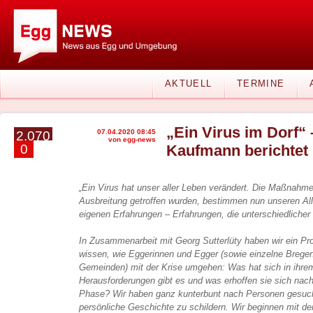
AKTUELL
TERMINE
„Ein Virus im Dorf“ 
07.04.2020 08:45
2.070
von egg-news
0
Kaufmann berichtet 
„Ein Virus hat unser aller Leben verändert. Die Maßnahm
Ausbreitung getroffen wurden, bestimmen nun unseren All
eigenen Erfahrungen – Erfahrungen, die unterschiedlicher 
In Zusammenarbeit mit Georg Sutterlüty haben wir ein Proj
wissen, wie Eggerinnen und Egger (sowie einzelne Brege
Gemeinden) mit der Krise umgehen: Was hat sich in ihre
Herausforderungen gibt es und was erhoffen sie sich nac
Phase? Wir haben ganz kunterbunt nach Personen gesucht,
persönliche Geschichte zu schildern. Wir beginnen mit de