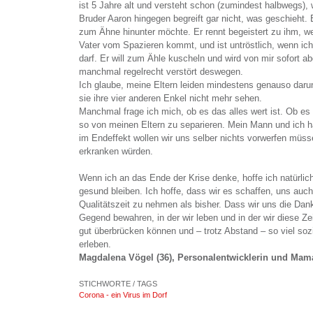
ist 5 Jahre alt und versteht schon (zumindest halbwegs), 
Bruder Aaron hingegen begreift gar nicht, was geschieht. Er 
zum Ähne hinunter möchte. Er rennt begeistert zu ihm, w
Vater vom Spazieren kommt, und ist untröstlich, wenn ich
darf. Er will zum Ähle kuscheln und wird von mir sofort abg
manchmal regelrecht verstört deswegen.
Ich glaube, meine Eltern leiden mindestens genauso darun
sie ihre vier anderen Enkel nicht mehr sehen.
Manchmal frage ich mich, ob es das alles wert ist. Ob es w
so von meinen Eltern zu separieren. Mein Mann und ich ha
im Endeffekt wollen wir uns selber nichts vorwerfen müss
erkranken würden.
Wenn ich an das Ende der Krise denke, hoffe ich natürlich i
gesund bleiben. Ich hoffe, dass wir es schaffen, uns auch
Qualitätszeit zu nehmen als bisher. Dass wir uns die Dan
Gegend bewahren, in der wir leben und in der wir diese Ze
gut überbrücken können und – trotz Abstand – so viel so
erleben.
Magdalena Vögel (36), Personalentwicklerin und Ma
STICHWORTE / TAGS
Corona - ein Virus im Dorf