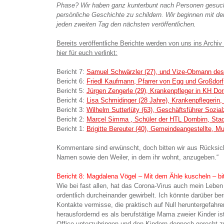
Phase? Wir haben ganz kunterbunt nach Personen gesucht,
persönliche Geschichte zu schildern. Wir beginnen mit de
jeden zweiten Tag den nächsten veröffentlichen.
Bereits veröffentliche Berichte werden von uns ins Archiv
hier für euch verlinkt:
Bericht 7:
Samuel Schwärzler (27), und Vize-Obmann des
Bericht 6:
Friedl Kaufmann, Pfarrer von Egg und Großdorf
Bericht 5:
Jürgen Zengerle (29), Krankenpfleger in KH Dor
Bericht 4:
Lisa Schmidinger (28 Jahre), Krankenpflegerin
Bericht 3:
Wilhelm Sutterlüty (63), Geschäftsführer Sozi
Bericht 2:
Marcel Simma , Schüler der HTL Dornbirn, Stad
Bericht 1:
Brigitte Bereuter (40), Gemeindeangestellte, M
Kommentare sind erwünscht, doch bitten wir aus Rücksicht
Namen sowie den Weiler, in dem ihr wohnt, anzugeben.“
Bericht 8: Magdalena Vögel – Mit dem Ähle kuscheln – bi
Wie bei fast allen, hat das Corona-Virus auch mein Leben
ordentlich durcheinander gewirbelt. Ich könnte darüber ber
Kontakte vermisse, die praktisch auf Null heruntergefahre
herausfordernd es als berufstätige Mama zweier Kinder is
Office unterzubringen und den Kindern dennoch gerecht z