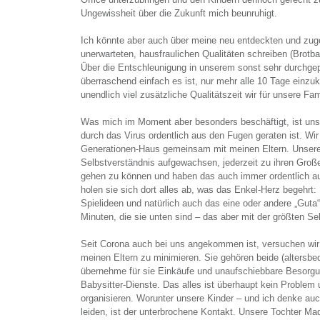
Ungewissheit über die Zukunft mich beunruhigt.
Ich könnte aber auch über meine neu entdeckten und zu
unerwarteten, hausfraulichen Qualitäten schreiben (Brotb
Über die Entschleunigung in unserem sonst sehr durchge
überraschend einfach es ist, nur mehr alle 10 Tage einzu
unendlich viel zusätzliche Qualitätszeit wir für unsere F
Was mich im Moment aber besonders beschäftigt, ist unse
durch das Virus ordentlich aus den Fugen geraten ist. Wi
Generationen-Haus gemeinsam mit meinen Eltern. Unsere
Selbstverständnis aufgewachsen, jederzeit zu ihren Große
gehen zu können und haben das auch immer ordentlich au
holen sie sich dort alles ab, was das Enkel-Herz begehrt:
Spielideen und natürlich auch das eine oder andere „Guta“
Minuten, die sie unten sind – das aber mit der größten Sel
Seit Corona auch bei uns angekommen ist, versuchen wir 
meinen Eltern zu minimieren. Sie gehören beide (altersbed
übernehme für sie Einkäufe und unaufschiebbare Besorgu
Babysitter-Dienste. Das alles ist überhaupt kein Problem 
organisieren. Worunter unsere Kinder – und ich denke auc
leiden, ist der unterbrochene Kontakt. Unsere Tochter Mad