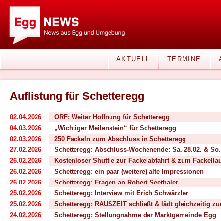
AKTUELL
TERMINE
Auflistung für Schetteregg
02.04.2026
ORF: Weiter Hoffnung für Schetteregg
04.03.2026
„Wichtiger Meilenstein“ für Schetteregg
02.03.2026
250 Fackeln zum Abschluss in Schetteregg
27.02.2026
Schetteregg: Abschluss-Wochenende: Sa. 28.02. & So.
26.02.2026
Kostenloser Shuttle zur Fackelabfahrt & zum Fackellau
26.02.2026
Schetteregg: ein paar (weitere) alte Impressionen
26.02.2026
Schetteregg: Fragen an Robert Seethaler
25.02.2026
Schetteregg: Interview mit Erich Schwärzler
25.02.2026
Schetteregg: RAUSZEIT schließt & lädt gleichzeitig z
24.02.2026
Schetteregg: Stellungnahme der Marktgemeinde Egg