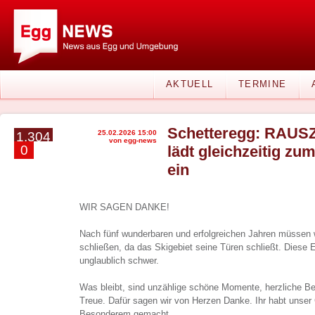
AKTUELL
TERMINE
Schetteregg: RAUSZ
25.02.2026 15:00
1.304
von egg-news
0
lädt gleichzeitig z
ein
WIR SAGEN DANKE!
Nach fünf wunderbaren und erfolgreichen Jahren müssen 
schließen, da das Skigebiet seine Türen schließt. Diese E
unglaublich schwer.
Was bleibt, sind unzählige schöne Momente, herzliche B
Treue. Dafür sagen wir von Herzen Danke. Ihr habt unser
Besonderem gemacht.