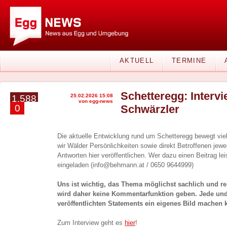
AKTUELL
TERMINE
Schetteregg: Intervi
25.02.2026 15:08
1.588
von egg-news
0
Schwärzler
Die aktuelle Entwicklung rund um Schetteregg bewegt v
wir Wälder Persönlichkeiten sowie direkt Betroffenen jewei
Antworten hier veröffentlichen. Wer dazu einen Beitrag lei
eingeladen (info@behmann.at / 0650 9644999)
Uns ist wichtig, das Thema möglichst sachlich und re
wird daher keine Kommentarfunktion geben. Jede und j
veröffentlichten Statements ein eigenes Bild machen 
Zum Interview geht es
hier
!