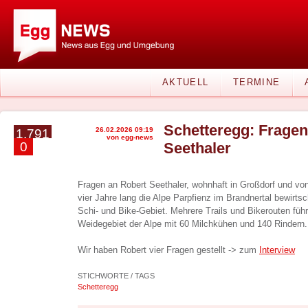
AKTUELL
TERMINE
Schetteregg: Fragen
26.02.2026 09:19
1.791
von egg-news
0
Seethaler
Fragen an Robert Seethaler, wohnhaft in Großdorf und von
vier Jahre lang die Alpe Parpfienz im Brandnertal bewirtsc
Schi- und Bike-Gebiet. Mehrere Trails und Bikerouten führ
Weidegebiet der Alpe mit 60 Milchkühen und 140 Rindern.
Wir haben Robert vier Fragen gestellt -> zum
Interview
STICHWORTE / TAGS
Schetteregg