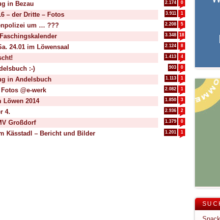
g in Bezau
2.174
0
 – der Dritte – Fotos
3.911
1
renpolizei um … ???
2.208
5
 Faschingskalender
3.348
18
Sa. 24.01 im Löwensaal
2.124
8
scht!
1.413
4
elsbuch :-)
903
0
ug in Andelsbuch
1.113
1
Fotos @e-werk
2.082
1
im Löwen 2014
1.850
3
r 4.
2.936
2
MV Großdorf
1.379
0
 Kässtadl – Bericht und Bilder
1.201
1
SUC