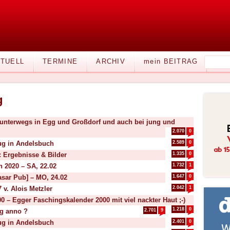
TUELL
TERMINE
ARCHIV
mein BEITRAG
g
unterwegs in Egg und Großdorf und auch bei jung und
2.070
0
ug in Andelsbuch
2.589
0
 Ergebnisse & Bilder
1.335
0
 2020 – SA, 22.02
1.732
1
sar Pub] – MO, 24.02
1.647
0
v. Alois Metzler
2.042
1
 – Egger Faschingskalender 2000 mit viel nackter Haut ;-)
1.218
0
g anno ?
2.701
9
ug in Andelsbuch
2.401
0