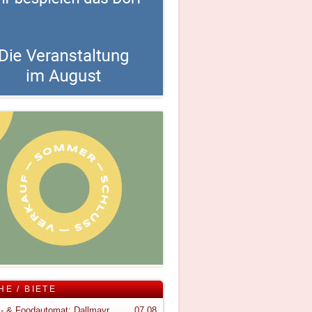
HE / BIETE
Snack- & Foodautomat; Dallmayr S150
07.08.