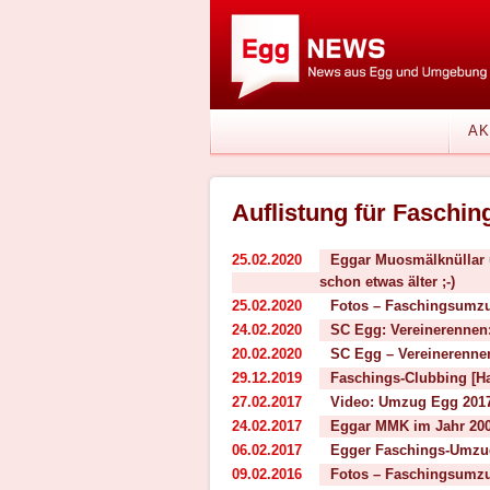
AK
Auflistung für Faschin
25.02.2020
Eggar Muosmälknüllar 
schon etwas älter ;-)
25.02.2020
Fotos – Faschingsumz
24.02.2020
SC Egg: Vereinerennen:
20.02.2020
SC Egg – Vereinerennen
29.12.2019
Faschings-Clubbing [Ha
27.02.2017
Video: Umzug Egg 2017 
24.02.2017
Eggar MMK im Jahr 2000
06.02.2017
Egger Faschings-Umzu
09.02.2016
Fotos – Faschingsumz