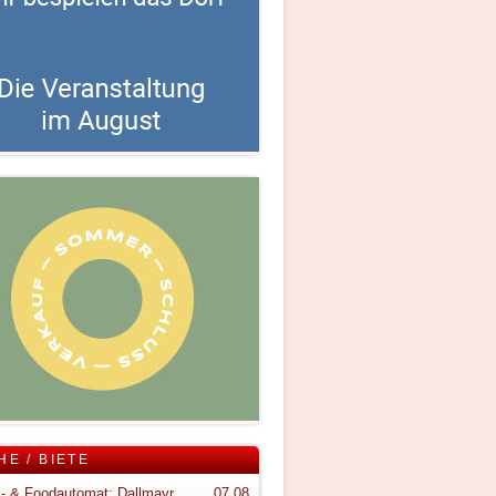
HE / BIETE
Snack- & Foodautomat; Dallmayr S150
07.08.