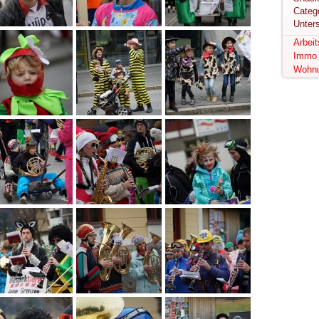
Unter
Arbei
Immo
Wohn