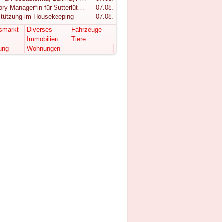
Category Manager*in für Sutterlüty gesucht
07.08.
stützung im Housekeeping
07.08.
tsmarkt
Diverses
Fahrzeuge
Immobilien
Tiere
ung
Wohnungen