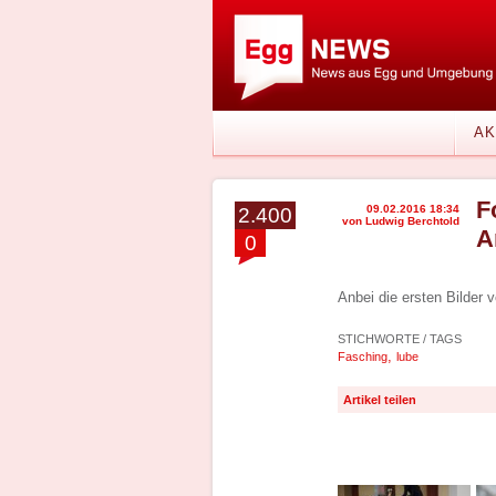
AK
F
09.02.2016 18:34
2.400
von Ludwig Berchtold
A
0
Anbei die ersten Bilde
STICHWORTE / TAGS
,
Fasching
lube
Artikel teilen