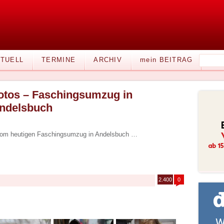
TUELL
TERMINE
ARCHIV
mein BEITRAG
otos – Faschingsumzug in
ndelsbuch
r vom heutigen Faschingsumzug in Andelsbuch …
2.400
0