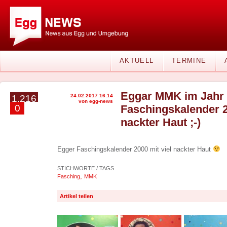
AKTUELL
TERMINE
Eggar MMK im Jahr 
24.02.2017 16:14
1.216
von egg-news
0
Faschingskalender 2
nackter Haut ;-)
Egger Faschingskalender 2000 mit viel nackter Haut
STICHWORTE / TAGS
,
Fasching
MMK
Artikel teilen