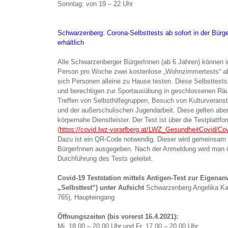
Sonntag: von 19 – 22 Uhr
Schwarzenberg: Corona-Selbsttests ab sofort in der Bürg
erhältlich
Alle Schwarzenberger BürgerInnen (ab 6 Jahren) können in
Person pro Woche zwei kostenlose „Wohnzimmertests“ ab
sich Personen alleine zu Hause testen. Diese Selbsttests 
und berechtigen zur Sportausübung in geschlossenen Räu
Treffen von Selbsthilfegruppen, Besuch von Kulturveranst
und der außerschulischen Jugendarbeit. Diese gelten aber
körpernahe Dienstleister. Der Test ist über die Testplattf
(
https://covid.lwz-vorarlberg.at/LWZ_GesundheitCovid/Cov
Dazu ist ein QR-Code notwendig. Dieser wird gemeinsam m
BürgerInnen ausgegeben. Nach der Anmeldung wird man üb
Durchführung des Tests geleitet.
Covid-19 Teststation mittels Antigen-Test zur Eigen
„Selbsttest“) unter Aufsicht
Schwarzenberg Angelika Ka
765), Haupteingang
Öffnungszeiten (bis vorerst 16.4.2021):
Mi.
18.00 – 20.00 Uhr und
Fr.
17.00 – 20.00 Uhr