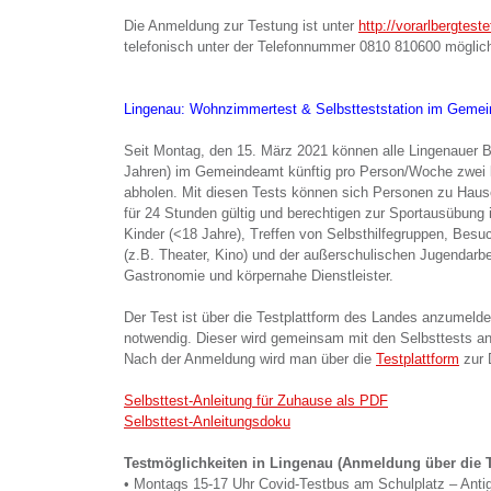
Die Anmeldung zur Testung ist unter
http://vorarlbergteste
telefonisch unter der Telefonnummer 0810 810600 möglic
Lingenau: Wohnzimmertest & Selbstteststation im Geme
Seit Montag, den 15. März 2021 können alle Lingenauer B
Jahren) im Gemeindeamt künftig pro Person/Woche zwei
abholen. Mit diesen Tests können sich Personen zu Hause
für 24 Stunden gültig und berechtigen zur Sportausübung
Kinder (<18 Jahre), Treffen von Selbsthilfegruppen, Besu
(z.B. Theater, Kino) und der außerschulischen Jugendarbei
Gastronomie und körpernahe Dienstleister.
Der Test ist über die Testplattform des Landes anzumeld
notwendig. Dieser wird gemeinsam mit den Selbsttests a
Nach der Anmeldung wird man über die
Testplattform
zur 
Selbsttest-Anleitung für Zuhause als PDF
Selbsttest-Anleitungsdoku
Testmöglichkeiten in Lingenau (Anmeldung über die Te
• Montags 15-17 Uhr Covid-Testbus am Schulplatz – Antig