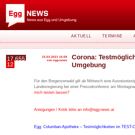
AKTUELL
TERMINE
Corona: Testmöglich
15.03.2021 16:09
17.655
von egg-news
12
Umgebung
Für den Bregenzerwald gilt ab Mittwoch eine Ausreisetestp
Landesregierung bei einer Pressekonferenz am Montagna
mich testen lassen?
Anregungen / Kritik bitte an info@egg-news.at
Egg: Columban-Apotheke – Testmöglichkeiten im TES