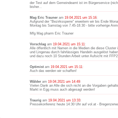
der Test auf dem Gemeindeamt ist im Bürgerservice (nich
bisher...
Mag Eric Trauner
am
19.04.2021 um 15:16
:
Aufgrund der "Bezirkssperre" erweitern wir bis Ende Mona
Montag bis Samstag von 7.45-18.30 - bitte vorherige Anme
Mfg Mag pharm Eric Trauner
Vorschlag
am
19.04.2021 um 15:11
:
Alle öffentlich mit Namen in die Medien die diese Cluste
und Lingenau durch fahrlässiges Handeln ausgelöst haben 
und dazu noch 10 Stunden Arbeit unter Aufsicht mit FF
Optimist
am
19.04.2021 um 15:11
:
Auch das werden wir schaffen!
Wälder
am
19.04.2021 um 14:49
:
Vielen Dank an Alle die sich nicht an die Vorgaben gehalt
Markt in Egg muss auch abgesagt werden!
Traurig
am
19.04.2021 um 13:33
:
Pressekonferenz heute 14:30 Uhr auf vol.at - Bregenzerwa