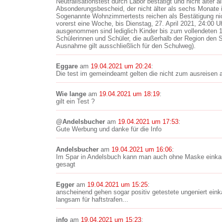
Neutralisationstest durch Labor bestätigt und nicht älter a
Absonderungsbescheid, der nicht älter als sechs Monate i
Sogenannte Wohnzimmertests reichen als Bestätigung nicht
vorerst eine Woche, bis Dienstag, 27. April 2021, 24:00 U
ausgenommen sind lediglich Kinder bis zum vollendeten 
Schülerinnen und Schüler, die außerhalb der Region den S
Ausnahme gilt ausschließlich für den Schulweg).
Eggare
am
19.04.2021 um 20:24
:
Die test im gemeindeamt gelten die nicht zum ausreisen
Wie lange
am
19.04.2021 um 18:19
:
gilt ein Test ?
@Andelsbucher
am
19.04.2021 um 17:53
:
Gute Werbung und danke für die Info
Andelsbucher
am
19.04.2021 um 16:06
:
Im Spar in Andelsbuch kann man auch ohne Maske einkau
gesagt
Egger
am
19.04.2021 um 15:25
:
anscheinend gehen sogar positiv getestete ungeniert eink
langsam für haftstrafen...
info
am
19.04.2021 um 15:23
: