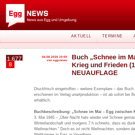
AKTUELL
TERMINE
Buch „Schnee im Ma
04.08.2026 10:00
1.677
von egg-news
8
Krieg und Frieden (1
NEUAUFLAGE
Druckfrisch eingetroffen – weitere Exemplare – das Buch 
erschienen im Verlag unartproduktion – ist ab sofort bei 
erhältlich.
Buchbeschreibung: „Schnee im Mai – Egg zwischen Kr
3. Mai 1945 – „Über Nacht hats wieder viel Schnee gemac
Winterlandschaft und morgens 7 h schneits, dass es dunk
Weihnachten.“ Doch es ist nicht Weihnachten, sondern d
Weltkrieges in Egg, in Vorarlberg.