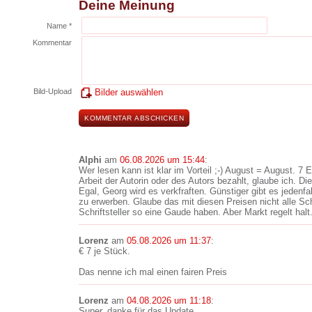
Deine Meinung
Name *
Kommentar
Bild-Upload
Bilder auswählen
Alphi
am
06.08.2026 um 15:44
:
Wer lesen kann ist klar im Vorteil ;-) August = August. 7 
Arbeit der Autorin oder des Autors bezahlt, glaube ich. Die
Egal, Georg wird es verkfraften. Günstiger gibt es jedenf
zu erwerben. Glaube das mit diesen Preisen nicht alle Sch
Schriftsteller so eine Gaude haben. Aber Markt regelt halt
Lorenz
am
05.08.2026 um 11:37
:
€ 7 je Stück.
Das nenne ich mal einen fairen Preis
Lorenz
am
04.08.2026 um 11:18
:
Super, danke für das Update.