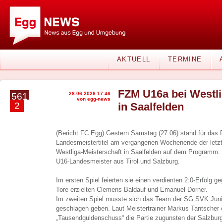
AKTUELL
TERMINE
FZM U16a bei Westli
28.06.2026 17:46
561
von egg-news
2
in Saalfelden
(Bericht FC Egg) Gestern Samstag (27.06) stand für da
Landesmeistertitel am vergangenen Wochenende der letzte
Westliga-Meisterschaft in Saalfelden auf dem Programm. D
U16-Landesmeister aus Tirol und Salzburg.
Im ersten Spiel feierten sie einen verdienten 2:0-Erfolg 
Tore erzielten Clemens Baldauf und Emanuel Dorner.
Im zweiten Spiel musste sich das Team der SG SVK Juni
geschlagen geben. Laut Meistertrainer Markus Tantscher 
„Tausendguldenschuss“ die Partie zugunsten der Salzburg