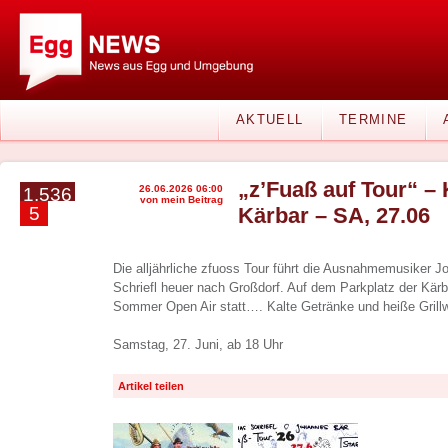
AKTUELL
TERMINE
„z’Fuaß auf Tour“ – 
26.06.2026 06:00
1.536
von mein Beitrag
5
Kärbar – SA, 27.06
Die alljährliche zfuoss Tour führt die Ausnahmemusiker 
Schriefl heuer nach Großdorf. Auf dem Parkplatz der Kärba
Sommer Open Air statt…. Kalte Getränke und heiße Grillwürs
Samstag, 27. Juni, ab 18 Uhr
Artikel teilen