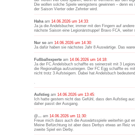
Die wollen solche Spiele wenigstens gewinnen – denn es 
der Saison Vierter oder Zehnter wird.
Haha
am
14.06.2026 um 14:33
:
Ja ja die Andelsbucher, immer mit den Fingern auf ander
nächste Saison eine Legionärstruppe! Bravo FCA, weiter s
Nur so
am
14.06.2026 um 14:30
:
Ja dafür haben sie nächstes Jahr 8 Auswärtige. Das waren
Fußballexperte
am
14.06.2026 um 14:18
:
Ja der FC.Andelsbuch schaffte es seinerzeit mit 3 Legionä
die Regionalliga aufzusteigen. Der FC Egg schaffte es mi
nicht trotz 3 Aufsteigern. Dabei hat Andelsbuch bedeuten
.
Aufstieg
am
14.06.2026 um 13:45
:
Ich hatte gestern nicht das Gefühl, dass den Aufstieg auc
daher passt der Ausgang.
@...
am
14.06.2026 um 11:30
:
Freue mich dass auch die Auswärtsspiele weiterhin gut err
Meine Befürchtung ist aber dass Derbys etwas an Reiz verl
zweite Spiel ein Derby.