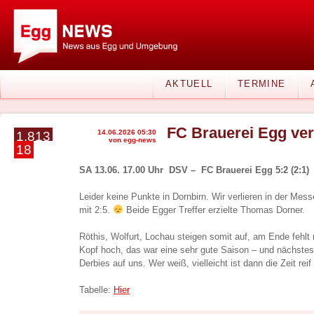
AKTUELL
TERMINE
FC Brauerei Egg ver
14.06.2026 05:30
1.813
von egg-news
18
SA 13.06. 17.00 Uhr DSV – FC Brauerei Egg 5:2 (2:1)
Leider keine Punkte in Dornbirn. Wir verlieren in der Me
mit 2:5.
Beide Egger Treffer erzielte Thomas Dorner.
Röthis, Wolfurt, Lochau steigen somit auf, am Ende fehlt
Kopf hoch, das war eine sehr gute Saison – und nächste
Derbies auf uns. Wer weiß, vielleicht ist dann die Zeit rei
Tabelle:
Hier