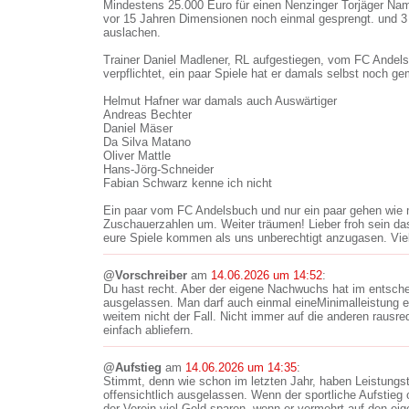
Mindestens 25.000 Euro für einen Nenzinger Torjäger Na
vor 15 Jahren Dimensionen noch einmal gesprengt. und 3 
auslachen.
Trainer Daniel Madlener, RL aufgestiegen, vom FC Andelsb
verpflichtet, ein paar Spiele hat er damals selbst noch g
Helmut Hafner war damals auch Auswärtiger
Andreas Bechter
Daniel Mäser
Da Silva Matano
Oliver Mattle
Hans-Jörg-Schneider
Fabian Schwarz kenne ich nicht
Ein paar vom FC Andelsbuch und nur ein paar gehen wie 
Zuschauerzahlen um. Weiter träumen! Lieber froh sein da
eure Spiele kommen als uns unberechtigt anzugasen. Viel
@Vorschreiber
am
14.06.2026 um 14:52
:
Du hast recht. Aber der eigene Nachwuchs hat im entsch
ausgelassen. Man darf auch einmal eineMinimalleistung e
weitem nicht der Fall. Nicht immer auf die anderen rausr
einfach abliefern.
@Aufstieg
am
14.06.2026 um 14:35
:
Stimmt, denn wie schon im letzten Jahr, haben Leistungs
offensichtlich ausgelassen. Wenn der sportliche Aufstieg o
der Verein viel Geld sparen, wenn er vermehrt auf den e