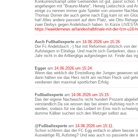
Konkurrenzkampf unter Gemeinden ist gut, passt schon. Wi
angefangen mit "Brauno-Marte", Herwig Liebschick und A
einige zu nennen immer gute Spieler von unseren Nachbar
Thomas Dorner der auch gerne nach Egg kam ist ein Glücks
hat! Alles andere passiert auf dem Platz, wie Otto Rehag
zwei Derbys gegen Andelsbuch haben. In Kürze LIVESTA
https://waeldernews.at/landeshalbfinale-mit-der-fzm-u16-h
Auch Fußballexperte
am
14.06.2026 um 15:26
:
Der Fc Andelsbuch ;-) Nur mit Reformen plötzlich von der 
Aufsteigern in Eliteliga. Und macht sich Gedanken, dass
Jahr nicht in die Arlbergliga aufgestiegen ist. Finde das ir
Egger
am
14.06.2026 um 15:24
:
Wenn das wirklich die Einstellung der Jungen gewesen wär
dann hätten sie das Herz nicht am rechten Fleck und geh
verdienen den maximal sportlichen Erfolg.
Fußballexperte
am
14.06.2026 um 15:15
:
Das der eigene Nachwuchs nicht hundert Prozent abgeliefe
verständlich.Da sie wissen das bei einem Aufstieg noch m
werden, sodass für sie das Leiberl im Eins noch schwierig
dumme Kälber suchen sich den Metzger selbst aus.
@Fußballexperte
am
14.06.2026 um 15:11
:
Schon schlimm das der FC Egg einfach in allem besser is
Auswärtige RL Aufstieg? Und was auch so passierte der ir