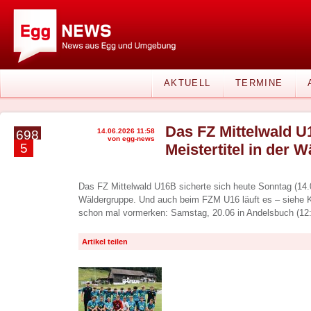
AKTUELL
TERMINE
Das FZ Mittelwald U
14.06.2026 11:58
698
von egg-news
5
Meistertitel in der 
Das FZ Mittelwald U16B sicherte sich heute Sonntag (14.06
Wäldergruppe. Und auch beim FZM U16 läuft es – siehe Ko
schon mal vormerken: Samstag, 20.06 in Andelsbuch (12:
Artikel teilen