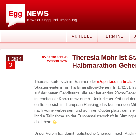
AKTUELL
TERMINE
Theresia Mohr ist S
05.06.2026 13:49
1.384
von egg-news
3
Halbmarathon-Gehe
Theresia kürte sich im Rahmen der
@sportaustria.finals
z
Staatsmeisterin im Halbmarathon-Gehen
. In 1:42,51 h
auf der neuen Gehdistanz, die seit heuer das 20km-Gehen
internationale Konkurrenz durch. Dank dieser Zeit und der
dürfte sie sich im European Ranking, das kommenden Mitt
nach vorne verbessern und so ihren Quotenplatz, den sie
ihr die Teilnahme an der Europameisterschaft in Birming
absichern
Unser Verein hat damit realistische Chancen, nach Pauli