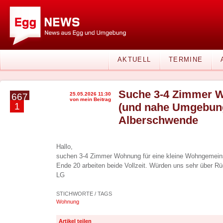
AKTUELL
TERMINE
Suche 3-4 Zimmer 
25.05.2026 11:30
667
von mein Beitrag
1
(und nahe Umgebung
Alberschwende
Hallo,
suchen 3-4 Zimmer Wohnung für eine kleine Wohngemeinsc
Ende 20 arbeiten beide Vollzeit. Würden uns sehr über R
LG
STICHWORTE / TAGS
Wohnung
Artikel teilen