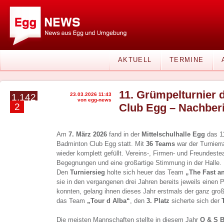
AKTUELL
TERMINE
11. Grümpelturnier
23.03.2026 11:43
1.142
von egg-news
2
Club Egg – Nachber
Am
7. März 2026
fand in der
Mittelschulhalle Egg
das 11
Badminton Club Egg statt. Mit
36 Teams
war der Turnierr
wieder komplett gefüllt. Vereins-, Firmen- und Freundest
Begegnungen und eine großartige Stimmung in der Halle.
Den
Turniersieg
holte sich heuer das Team
„The Fast a
sie in den vergangenen drei Jahren bereits jeweils einen 
konnten, gelang ihnen dieses Jahr erstmals der ganz gro
das Team
„Tour d Alba“
, den
3. Platz
sicherte sich der
Die meisten Mannschaften stellte in diesem Jahr
O & S 