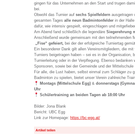
gingen für das Unternehmen an den Start und trugen damit
bei.
Obwohl das Turnier auf
sechs Spielfeldern
ausgetragen 
gesamten Tages
alle neun Badmintonfelder
in der Hall
dafür, wie intensiv gespielt, eingeschlagen und mitgefiebe
Am Abend fand schließlich die legendäre
Siegerehrung m
Anschließend wurde gemeinsam mit den teilnehmenden 
„Fise“ gefeiert
,
bei der der erfolgreiche Turniertag gemü
Ein besonderer Dank gilt allen Vereinsmitgliedern, die mi
Turniers beigetragen haben – sei es in der Organisation, 
Turnierleitung oder in der Verpflegung. Ebenso bedanken w
Sponsoren, sowie bei der Gemeinde und der Mittelschule 
Für alle, die Lust haben, selbst einmal zum Schläger zu g
Badminton zu spielen, bietet unser Verein zahlreiche Trai
Montags (Mittelschule Egg)
&
donnerstags (Gymna
Uhr
Schülertraining an beiden Tagen ab 18:00 Uhr
Bilder: Jona Blank
Bericht: UBC Egg
Link zur Homepage:
https://bc-egg.at/
Artikel teilen