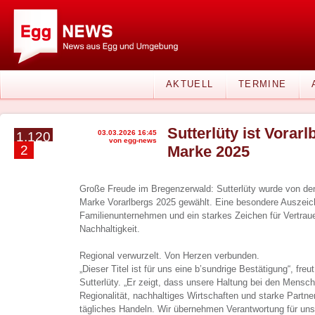
AKTUELL
TERMINE
Sutterlüty ist Vorar
03.03.2026 16:45
1.120
von egg-news
2
Marke 2025
Große Freude im Bregenzerwald: Sutterlüty wurde von den
Marke Vorarlbergs 2025 gewählt. Eine besondere Auszeic
Familienunternehmen und ein starkes Zeichen für Vertraue
Nachhaltigkeit.
Regional verwurzelt. Von Herzen verbunden.
„Dieser Titel ist für uns eine b’sundrige Bestätigung“, freu
Sutterlüty. „Er zeigt, dass unsere Haltung bei den Men
Regionalität, nachhaltiges Wirtschaften und starke Partn
tägliches Handeln. Wir übernehmen Verantwortung für uns