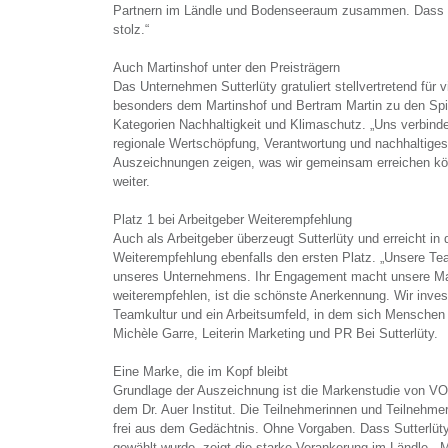
Partnern im Ländle und Bodenseeraum zusammen. Dass d
stolz.“
Auch Martinshof unter den Preisträgern
Das Unternehmen Sutterlüty gratuliert stellvertretend für v
besonders dem Martinshof und Bertram Martin zu den Spi
Kategorien Nachhaltigkeit und Klimaschutz. „Uns verbind
regionale Wertschöpfung, Verantwortung und nachhaltige
Auszeichnungen zeigen, was wir gemeinsam erreichen könn
weiter.
Platz 1 bei Arbeitgeber Weiterempfehlung
Auch als Arbeitgeber überzeugt Sutterlüty und erreicht in 
Weiterempfehlung ebenfalls den ersten Platz. „Unsere Te
unseres Unternehmens. Ihr Engagement macht unsere Mar
weiterempfehlen, ist die schönste Anerkennung. Wir inves
Teamkultur und ein Arbeitsumfeld, in dem sich Menschen 
Michèle Garre, Leiterin Marketing und PR Bei Sutterlüty.
Eine Marke, die im Kopf bleibt
Grundlage der Auszeichnung ist die Markenstudie von V
dem Dr. Auer Institut. Die Teilnehmerinnen und Teilnehme
frei aus dem Gedächtnis. Ohne Vorgaben. Dass Sutterlüt
gewählt wurde, zeigt die starke Verankerung im Ländle. „