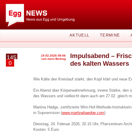
AKTUELL
TERMINE
Impulsabend – Frisc
19.02.2026 08:06
145
von mein Beitrag
0
des kalten Wassers
Wie Kälte den Kreislauf stärkt, den Kopf klärt und neue E
Ein Abend über Körperwahrnehmung, innere Stärke, den 
des Wassers und vielleicht dann auch am 27.02. gleich m
Martina Hädge, zertifizierte Wim-Hof-Methode-Instruktorin,
in Supvervision (
www.martinahaedge.com
)
Dienstag, 24. Februar 2026, 20.15 Uhr, Pfarrzentrum Arc
Kosten: 5 Euro