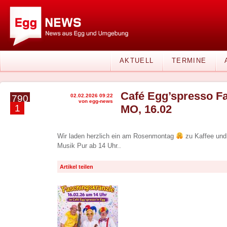
AKTUELL
TERMINE
Café Egg’spresso F
02.02.2026 09:22
790
von egg-news
1
MO, 16.02
Wir laden herzlich ein am Rosenmontag
zu Kaffee un
Musik Pur ab 14 Uhr..
Artikel teilen