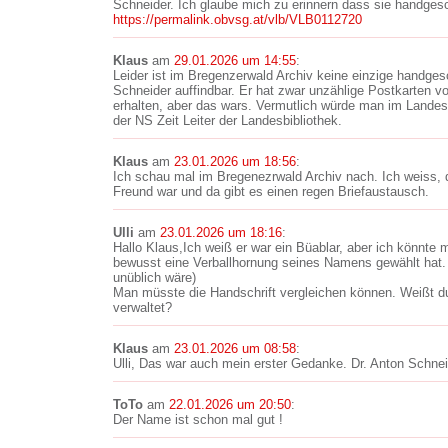
Schneider. Ich glaube mich zu erinnern dass sie handges
https://permalink.obvsg.at/vlb/VLB0112720
Klaus
am
29.01.2026 um 14:55
:
Leider ist im Bregenzerwald Archiv keine einzige handges
Schneider auffindbar. Er hat zwar unzählige Postkarten 
erhalten, aber das wars. Vermutlich würde man im Landesa
der NS Zeit Leiter der Landesbibliothek.
Klaus
am
23.01.2026 um 18:56
:
Ich schau mal im Bregenezrwald Archiv nach. Ich weiss,
Freund war und da gibt es einen regen Briefaustausch.
Ulli
am
23.01.2026 um 18:16
:
Hallo Klaus,Ich weiß er war ein Büablar, aber ich könnte m
bewusst eine Verballhornung seines Namens gewählt hat. (
unüblich wäre)
Man müsste die Handschrift vergleichen können. Weißt d
verwaltet?
Klaus
am
23.01.2026 um 08:58
:
Ulli, Das war auch mein erster Gedanke. Dr. Anton Schneid
ToTo
am
22.01.2026 um 20:50
:
Der Name ist schon mal gut !