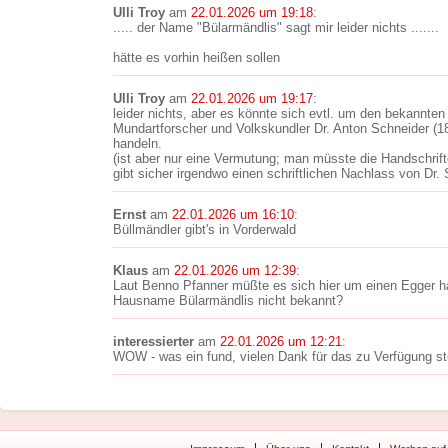
Ulli Troy
am
22.01.2026 um 19:18
:
..... der Name "Bülarmändlis" sagt mir leider nichts .......
hätte es vorhin heißen sollen
Ulli Troy
am
22.01.2026 um 19:17
:
leider nichts, aber es könnte sich evtl. um den bekannte
Mundartforscher und Volkskundler Dr. Anton Schneider (1
handeln.
(ist aber nur eine Vermutung; man müsste die Handschrif
gibt sicher irgendwo einen schriftlichen Nachlass von Dr. 
Ernst
am
22.01.2026 um 16:10
:
Büllmändler gibt's in Vorderwald
Klaus
am
22.01.2026 um 12:39
:
Laut Benno Pfanner müßte es sich hier um einen Egger han
Hausname Bülarmändlis nicht bekannt?
interessierter
am
22.01.2026 um 12:21
:
WOW - was ein fund, vielen Dank für das zu Verfügung st