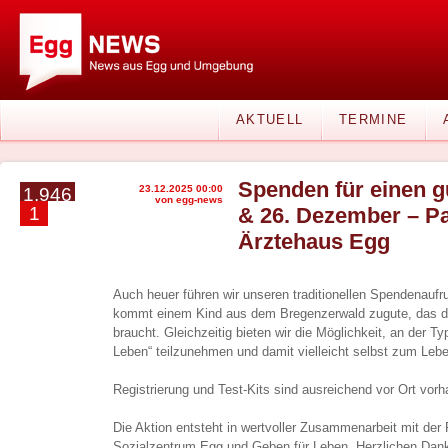
AKTUELL
TERMINE
Spenden für einen g
23.12.2025 00:00
1.946
von egg-news
1
& 26. Dezember – Pa
Ärztehaus Egg
Auch heuer führen wir unseren traditionellen Spendenaufru
kommt einem Kind aus dem Bregenzerwald zugute, das de
braucht. Gleichzeitig bieten wir die Möglichkeit, an der T
Leben“ teilzunehmen und damit vielleicht selbst zum Lebe
Registrierung und Test-Kits sind ausreichend vor Ort vor
Die Aktion entsteht in wertvoller Zusammenarbeit mit der
Sozialzentrum Egg und Geben für Leben. Herzlichen Dank 