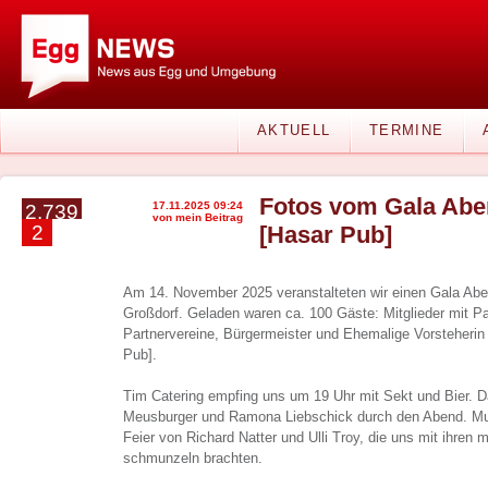
AKTUELL
TERMINE
Fotos vom Gala Abe
17.11.2025 09:24
2.739
von mein Beitrag
2
[Hasar Pub]
Am 14. November 2025 veranstalteten wir einen Gala A
Großdorf. Geladen waren ca. 100 Gäste: Mitglieder mit Pa
Partnervereine, Bürgermeister und Ehemalige Vorsteherin
Pub].
Tim Catering empfing uns um 19 Uhr mit Sekt und Bier. 
Meusburger und Ramona Liebschick durch den Abend. Mu
Feier von Richard Natter und Ulli Troy, die uns mit ihre
schmunzeln brachten.