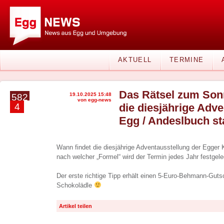
AKTUELL
TERMINE
Das Rätsel zum Sonn
19.10.2025 15:48
582
von egg-news
4
die diesjährige Adve
Egg / Andeslbuch st
Wann findet die diesjährige Adventausstellung der Egger
nach welcher „Formel“ wird der Termin jedes Jahr festgel
Der erste richtige Tipp erhält einen 5-Euro-Behmann-Gutsc
Schokolädle
Artikel teilen