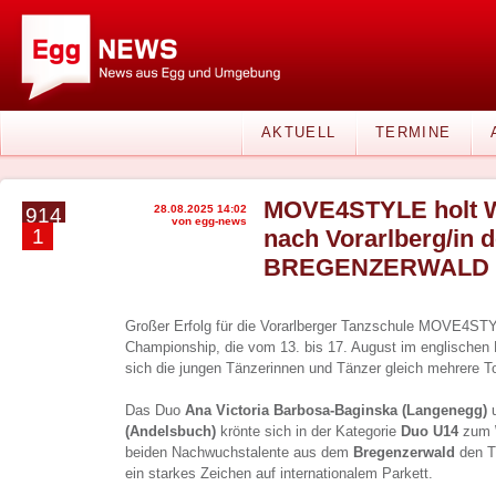
AKTUELL
TERMINE
MOVE4STYLE holt We
28.08.2025 14:02
914
von egg-news
1
nach Vorarlberg/in 
BREGENZERWALD
Großer Erfolg für die Vorarlberger Tanzschule MOVE4ST
Championship, die vom 13. bis 17. August im englischen B
sich die jungen Tänzerinnen und Tänzer gleich mehrere T
Das Duo
Ana Victoria Barbosa-Baginska (Langenegg)
(Andelsbuch)
krönte sich in der Kategorie
Duo U14
zum
beiden Nachwuchstalente aus dem
Bregenzerwald
den Ti
ein starkes Zeichen auf internationalem Parkett.