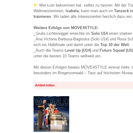
Wer Lust bekommen hat, selbst zu tanzen: Mit der Trai
Weltmeisterinnen,
Izabela
, kann man auch im
Tanzeck i
trainieren
. Wir laden alle Interessierten herzlich dazu ei
Weitere Erfolge von MOVE4STYLE:
_Giulia Lichtenegger erreichte im
Solo U14
einen starken 
_Ana Victoria Barbosa-Baginska (Solo U14) und Rosa Sch
sich ins Halbfinale und damit unter die
Top 10 der Welt
.
_Auch die Teams
Level Up (U14)
und
Future Squad (U1
unter die besten 10 Teams weltweit ein.
Mit diesen Erfolgen bewies MOVE4STYLE einmal mehr, da
besonders im Bregenzerwald – Tanz auf höchstem Niveau 
Artikel teilen