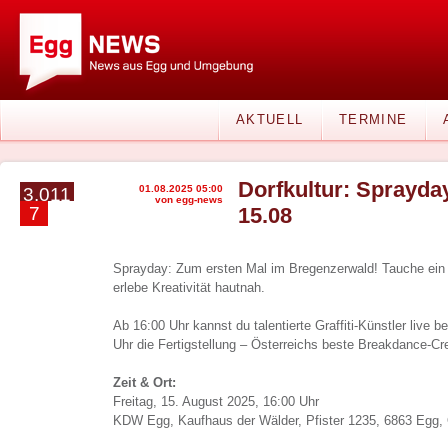
AKTUELL
TERMINE
Dorfkultur: Sprayd
01.08.2025 05:00
3.011
von egg-news
7
15.08
Sprayday: Zum ersten Mal im Bregenzerwald! Tauche ein i
erlebe Kreativität hautnah.
Ab 16:00 Uhr kannst du talentierte Graffiti-Künstler live be
Uhr die Fertigstellung – Österreichs beste Breakdance-C
Zeit & Ort:
Freitag, 15. August 2025, 16:00 Uhr
KDW Egg, Kaufhaus der Wälder, Pfister 1235, 6863 Egg, 