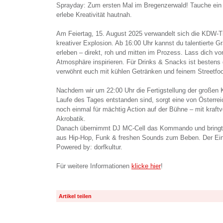
Sprayday: Zum ersten Mal im Bregenzerwald! Tauche ein i
erlebe Kreativität hautnah.
Am Feiertag, 15. August 2025 verwandelt sich die KDW-Ti
kreativer Explosion. Ab 16:00 Uhr kannst du talentierte Graf
erleben – direkt, roh und mitten im Prozess. Lass dich v
Atmosphäre inspirieren. Für Drinks & Snacks ist bestens
verwöhnt euch mit kühlen Getränken und feinem Streetfo
Nachdem wir um 22:00 Uhr die Fertigstellung der großen 
Laufe des Tages entstanden sind, sorgt eine von Österr
noch einmal für mächtig Action auf der Bühne – mit kraft
Akrobatik.
Danach übernimmt DJ MC-Cell das Kommando und bringt 
aus Hip-Hop, Funk & freshen Sounds zum Beben. Der Eintri
Powered by: dorfkultur.
Für weitere Informationen
klicke hier
!
Artikel teilen