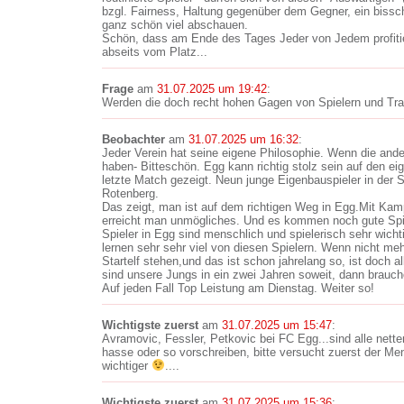
bzgl. Fairness, Haltung gegenüber dem Gegner, ein biss
ganz schön viel abschauen.
Schön, dass am Ende des Tages Jeder von Jedem profitie
abseits vom Platz...
Frage
am
31.07.2025 um 19:42
:
Werden die doch recht hohen Gagen von Spielern und Tra
Beobachter
am
31.07.2025 um 16:32
:
Jeder Verein hat seine eigene Philosophie. Wenn die and
haben- Bitteschön. Egg kann richtig stolz sein auf den 
letzte Match gezeigt. Neun junge Eigenbauspieler in der 
Rotenberg.
Das zeigt, man ist auf dem richtigen Weg in Egg.Mit K
erreicht man unmögliches. Und es kommen noch gute Spi
Spieler in Egg sind menschlich und spielerisch sehr wicht
lernen sehr sehr viel von diesen Spielern. Wenn nicht meh
Startelf stehen,und das ist schon jahrelang so, ist doch al
sind unsere Jungs in ein zwei Jahren soweit, dann brauch
Auf jeden Fall Top Leistung am Dienstag. Weiter so!
Wichtigste zuerst
am
31.07.2025 um 15:47
:
Avramovic, Fessler, Petkovic bei FC Egg...sind alle nette
hasse oder so vorschreiben, bitte versucht zuerst der M
wichtiger
....
Wichtigste zuerst
am
31.07.2025 um 15:36
: