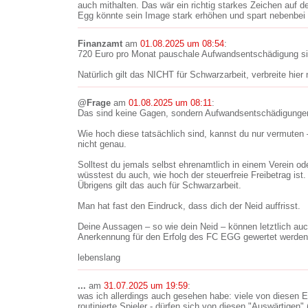
auch mithalten. Das wär ein richtig starkes Zeichen auf d
Egg könnte sein Image stark erhöhen und spart nebenbei 
Finanzamt
am
01.08.2025 um 08:54
:
720 Euro pro Monat pauschale Aufwandsentschädigung sin
Natürlich gilt das NICHT für Schwarzarbeit, verbreite hier
@Frage
am
01.08.2025 um 08:11
:
Das sind keine Gagen, sondern Aufwandsentschädigunge
Wie hoch diese tatsächlich sind, kannst du nur vermuten
nicht genau.
Solltest du jemals selbst ehrenamtlich in einem Verein od
wüsstest du auch, wie hoch der steuerfreie Freibetrag ist.
Übrigens gilt das auch für Schwarzarbeit.
Man hat fast den Eindruck, dass dich der Neid auffrisst.
Deine Aussagen – so wie dein Neid – können letztlich auc
Anerkennung für den Erfolg des FC EGG gewertet werden
lebenslang
...
am
31.07.2025 um 19:59
:
was ich allerdings auch gesehen habe: viele von diesen 
routinierte Spieler - dürfen sich von diesen "Auswärtigen" 