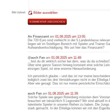
Bild-Upload
Bilder auswählen
An Finanzamt
am
01.08.2025 um 13:05
:
Die 720 Euro sind vielleicht in der 5.Landesklasse releva
liegen wir im 5stelligen Bereich mit Spieler und Trainer G
Aufwandsentschädigung. Wo ust hier das Finanzamt?
@auch Fan
am
01.08.2025 um 11:49
:
…bist du dir wirklich sicher bei dem, was du da schreibst
Über eine ganze Saison hinweg konstant eine solche Leis
einzigen Spiel, ist eine enorme Herausforderung.
Ich persönlich glaube – und das ist nur meine bescheide
lediglich zwei bis drei Verstärkungen nicht in der Eliteliga
Aber wie gesagt: Das ist nur meine persönliche Einschät
auch Fan
am
01.08.2025 um 11:39
:
Solche Spiele wie gegen Rotenberg müssten dem Vorsta
brauchen wir tatsächlich 5 Legionäre? Wir sind aktuell in 
talentierte Spieler in unseren Reihen zu haben. Die Jun
stark gemacht. In der Eliteliga können wir mit den Eigenb