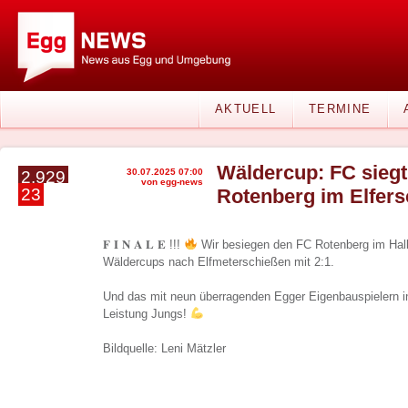
AKTUELL
TERMINE
Wäldercup: FC sieg
30.07.2025 07:00
2.929
von egg-news
23
Rotenberg im Elfer
𝐅 𝐈 𝐍 𝐀 𝐋 𝐄 !!!
Wir besiegen den FC Rotenberg im Halb
Wäldercups nach Elfmeterschießen mit 2:1.
Und das mit neun überragenden Egger Eigenbauspielern in 
Leistung Jungs!
Bildquelle: Leni Mätzler