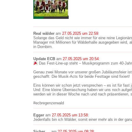
Real wälder
am
27.05.2025 um 22:59
:
Solange das Geld nicht wie immer für eine reine Legionä
Manager mit Millionen für Wälderhalle ausgegeben wird, al
in Dornbirn.
Update ECB
am
27.05.2025 um 20:54
:
Das Fest-Line-up steht – Musikprogramm zum 40-Jahr
Genau zwei Monate vor unserer großen Jubiläumsfeier ist 
geschafft: Die Musik-Acts für beide Festtage sind fixiert!
Eins können wir schon jetzt versprechen – es ist für fas
Und: Eine kleine Überraschung haben wir uns noch aufge
werden wir in dieser Woche nach und nach präsentieren, 
#ecbregenzerwald
Egger
am
27.05.2025 um 13:58
:
Jedenfalls bin ich Wälder, somit einer mehr als in der ga
Sicher …
am
27.05.2025 um 08:28
: