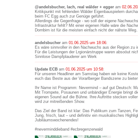
@andelsbucher, lach, real wälder + egger
am
02.06.20
Kritikpunkt mit fehlenden Wälder Eigenbauspielern durcha
beim FC Egg auch zur Genüge geführt.
Allerdings die Gegenfrage - wo soll der eigene Nachwuc
Infrastruktur fehlt? Mit einer eigenen Halle wäre die Nach
Dornbirn ist für die meisten einfach nicht der nähste Weg.
andelsbucher
am
01.06.2025 um 18:06
:
Es wäre sinnvoller in den Nachwuchs aus der Region zu i
Für die Leistungen der Lrgionärstruppe waren absoöut nich
Sinnlose Dampfplauderer am Werk
Update ECB
am
01.06.2025 um 10:58
:
Für unseren Headliner am Samstag haben wir keine Kos
euch das Beste aus der Vorarlberger Bandszene zu bieten
Ihr Name ist Programm: Nevermind – auf gut Deutsch: Mac
Mit Trompete, Posaunen und unbändiger Energie bringt d
eigenen Sound auf die Bühne. Ihre Auftritte stecken volle
wird zur mitreißenden Show.
Das Ziel der Band ist klar: Das Publikum zum Tanzen, Fei
Jung, frisch, laut – und definitiv ein musikalisches Highli
Jubiläumswochenendes!
#neverminddieband #ecbregenzerwald