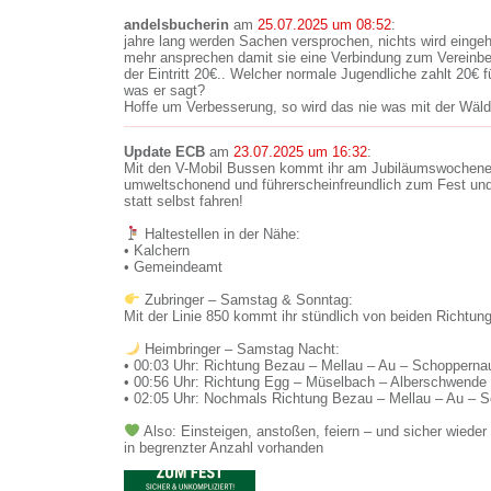
andelsbucherin
am
25.07.2025 um 08:52
:
jahre lang werden Sachen versprochen, nichts wird eingeh
mehr ansprechen damit sie eine Verbindung zum Vereinb
der Eintritt 20€.. Welcher normale Jugendliche zahlt 20€ f
was er sagt?
Hoffe um Verbesserung, so wird das nie was mit der Wäld
Update ECB
am
23.07.2025 um 16:32
:
Mit den V-Mobil Bussen kommt ihr am Jubiläumswochenen
umweltschonend und führerscheinfreundlich zum Fest und
statt selbst fahren!
Haltestellen in der Nähe:
• Kalchern
• Gemeindeamt
Zubringer – Samstag & Sonntag:
Mit der Linie 850 kommt ihr stündlich von beiden Richt
Heimbringer – Samstag Nacht:
• 00:03 Uhr: Richtung Bezau – Mellau – Au – Schopperna
• 00:56 Uhr: Richtung Egg – Müselbach – Alberschwend
• 02:05 Uhr: Nochmals Richtung Bezau – Mellau – Au – 
Also: Einsteigen, anstoßen, feiern – und sicher wied
in begrenzter Anzahl vorhanden