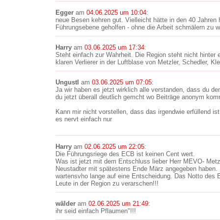
Egger
am
04.06.2025 um 10:04
:
neue Besen kehren gut. Vielleicht hätte in den 40 Jahren 
Führungsebene geholfen - ohne die Arbeit schmälern zu w
Harry
am
03.06.2025 um 17:34
:
Steht einfach zur Wahrheit. Die Region steht nicht hinter
klaren Verlierer in der Luftblase von Metzler, Schedler, Kl
Ungustl
am
03.06.2025 um 07:05
:
Ja wir haben es jetzt wirklich alle verstanden, dass du d
du jetzt überall deutlich gemcht wo Beiträge anonym kom
Kann mir nicht vorstellen, dass das irgendwie erfüllend ist.
es nervt einfach nur
Harry
am
02.06.2025 um 22:05
:
Die Führungsriege des ECB ist keinen Cent wert.
Was ist jetzt mit dem Entschluss lieber Herr MEVO- Metzl
Neustadter mit spätestens Ende März angegeben haben. 
wartensvho lange auf eine Entscheidung. Das Notto des 
Leute in der Region zu verarschen!!!
wälder
am
02.06.2025 um 21:49
:
ihr seid einfach Pflaumen"!!!