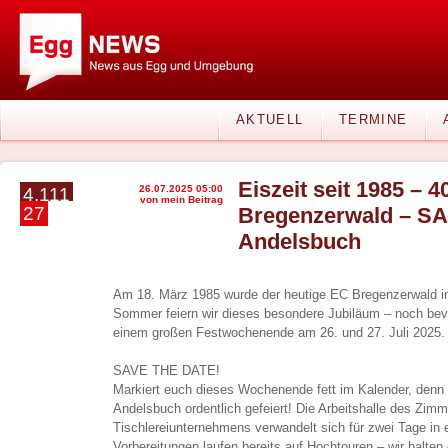
AKTUELL
TERMINE
Eiszeit seit 1985 – 
26.07.2025 05:00
4.111
von mein Beitrag
27
Bregenzerwald – SA.
Andelsbuch
Am 18. März 1985 wurde der heutige EC Bregenzerwald i
Sommer feiern wir dieses besondere Jubiläum – noch bevor
einem großen Festwochenende am 26. und 27. Juli 2025.
SAVE THE DATE!
Markiert euch dieses Wochenende fett im Kalender, denn 
Andelsbuch ordentlich gefeiert! Die Arbeitshalle des Zimm
Tischlereiunternehmens verwandelt sich für zwei Tage in 
Vorbereitungen laufen bereits auf Hochtouren – wir halten