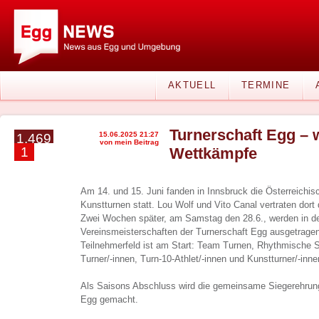
AKTUELL
TERMINE
Turnerschaft Egg – 
15.06.2025 21:27
1.469
von mein Beitrag
1
Wettkämpfe
Am 14. und 15. Juni fanden in Innsbruck die Österreichi
Kunstturnen statt. Lou Wolf und Vito Canal vertraten dort
Zwei Wochen später, am Samstag den 28.6., werden in de
Vereinsmeisterschaften der Turnerschaft Egg ausgetragen
Teilnehmerfeld ist am Start: Team Turnen, Rhythmische 
Turner/-innen, Turn-10-Athlet/-innen und Kunstturner/-inne
Als Saisons Abschluss wird die gemeinsame Siegerehru
Egg gemacht.