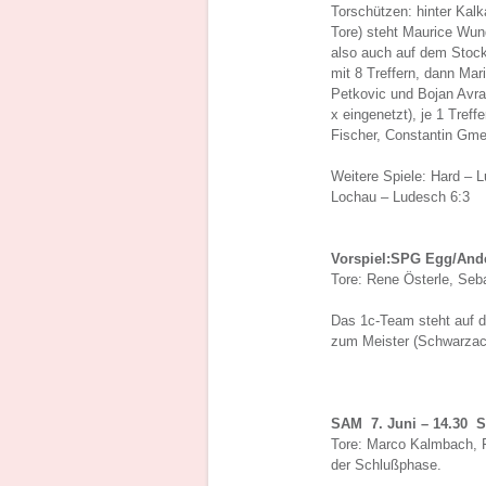
Torschützen: hinter Kal
Tore) steht Maurice Wund
also auch auf dem Stocke
mit 8 Treffern, dann Mar
Petkovic und Bojan Avram
x eingenetzt), je 1 Tref
Fischer, Constantin Gme
Weitere Spiele: Hard – L
Lochau – Ludesch 6:3
Vorspiel:SPG Egg/Ande
Tore: Rene Österle, Seb
Das 1c-Team steht auf d
zum Meister (Schwarzac
SAM 7. Juni – 14.30 
Tore: Marco Kalmbach, F
der Schlußphase.