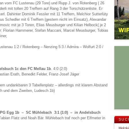
kan vom FC Lustenau (29 Tore) und Rupp J. von Rotenberg ( 26
erli mit tollen 20 Treffern auf Rang 3 der Torschützenliste. Er
rl. Dahinter Dominik Fessler mit 11 Treffern, Melchior Sutterlüty
ius Schedler mit 6 Treffern (gestern nicht im Einsatz), Alexandar
ovic mit je 3 Toren, Elias Meusburger und Kilian Helbock( je 2
fer: Florian Hammerer, Stefan Maccani, Marcel Meusburger, Tobias
iner,
ustenau 1:2 / Rotenberg – Nenzing 5:3 / Admira – Wolfurt 2:0 /
lsbuch 1c den FC Mellau 1b
. 4:0 (2:0)
astian Erath, Benedkt Felder, Franz-Josef Jäger
em undankbaren 3 Tabellenplatz – allerdings mit klarem Abstand
h und dem Zweiten, Ludesch 1b)
SPG Egg 1b – SC Mühlebach 3:1 (1:0) – in Andelsbuch
abian Flatz und Noah Bär. Mühlebach traf noch per Elfmeter in
SUC