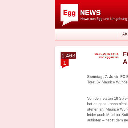
AK
F
05.06.2025 15:15
1.463
von egg-news
A
1
Samstag, 7. Juni: FC 
Tore: 3x Maurice Wunder
Von den letzten 18 Spie
hat es ganz knapp nicht g
stehen an: Maurice Wunde
leider auch Melchior Sut
auflisten – nebst dem ne