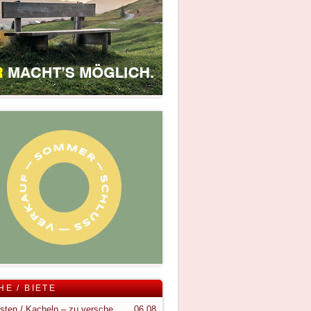
HE / BIETE
Holzkisten / Kacheln – zu verschenken
06.08.