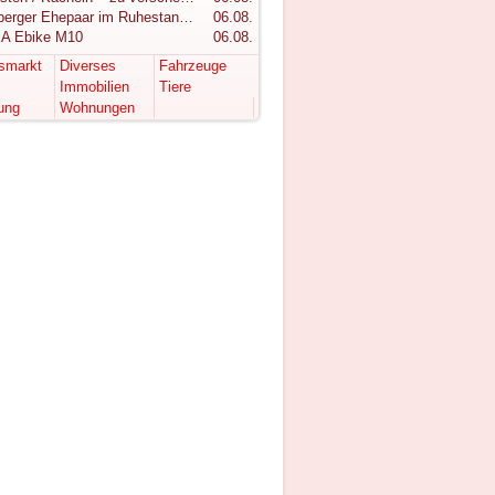
Vorarlberger Ehepaar im Ruhestand sucht ruhigen Rückzugsort im Bregenzerwald
06.08.
A Ebike M10
06.08.
tsmarkt
Diverses
Fahrzeuge
Immobilien
Tiere
ung
Wohnungen