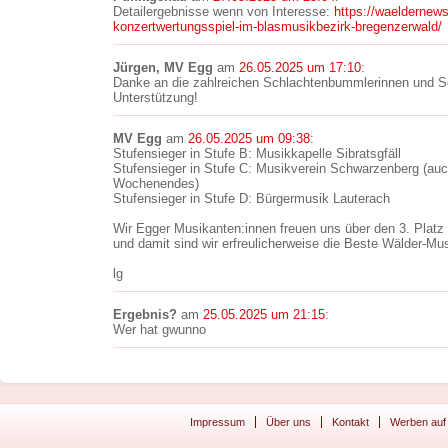
Detailergebnisse wenn von Interesse:
https://waeldernews
konzertwertungsspiel-im-blasmusikbezirk-bregenzerwald/
Jürgen, MV Egg
am
26.05.2025 um 17:10
:
Danke an die zahlreichen Schlachtenbummlerinnen und S
Unterstützung!
MV Egg
am
26.05.2025 um 09:38
:
Stufensieger in Stufe B: Musikkapelle Sibratsgfäll
Stufensieger in Stufe C: Musikverein Schwarzenberg (au
Wochenendes)
Stufensieger in Stufe D: Bürgermusik Lauterach
Wir Egger Musikanten:innen freuen uns über den 3. Platz 
und damit sind wir erfreulicherweise die Beste Wälder-Mus
lg
Ergebnis?
am
25.05.2025 um 21:15
:
Wer hat gwunno
Impressum
Über uns
Kontakt
Werben auf