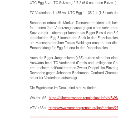
UTC Egg 3 vs. TC Sulzberg 2 7:2 (6:0 nach den Einzeln)
TC Vorderland 1 +35 vs. UTC Egg 1 +35 2:4 (1:3 nach de
Besonders erfreulich: Markus Tantscher meldete sich be
fast einem Jahr Verletzungspause gegen einen sehr starke
Satz zurück – überhaupt konnte das Egger Eins 4 von 5 
entscheiden. Egg 3 konnte den Sack in den Einzelspiele
um Mannschaftsführer Tobias Weidinger musste über die 
Entscheidung für Egg fiel erst in den Doppelspielen.
Auch die Egger Jungsenioren (+35) durften sich über einen
Auswärts beim TC Vorderland (Röthis und umliegende Gem
erst in einem heißumkämpften Zweier Doppel. Im Einzel 
Revanche gegen Johannes Bachmann, Gotthard-Champion
heuer für Vorderland aufschlägt.
Die Ergebnisse im Detail sind hier zu finden:
Wälder MS:
https://alberschwende.tennisplatz.info/s/B
VTV +35er:
https://www.vorarlbergtennis.at/liga/seniors/