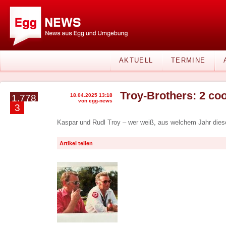
AKTUELL
TERMINE
Troy-Brothers: 2 co
18.04.2025 13:18
1.778
von egg-news
3
Kaspar und Rudl Troy – wer weiß, aus welchem Jahr di
Artikel teilen