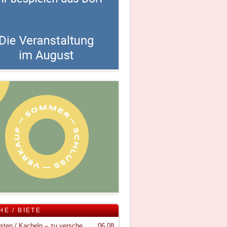
HE / BIETE
Holzkisten / Kacheln – zu verschenken
06.08.