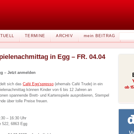
TUELL
TERMINE
ARCHIV
mein BEITRAG
pielenachmittag in Egg – FR. 04.04
gg – Jetzt anmelden
delt sich das
Café Egg’spresso
(ehemals Café Trude) in ein
ielenachmittag können Kinder von 6 bis 12 Jahren an
ionen spannende Brett- und Kartenspiele ausprobieren, Stempel
e über tolle Preise freuen.
4:30 – 16:30 Uhr
e 522, 6863 Egg