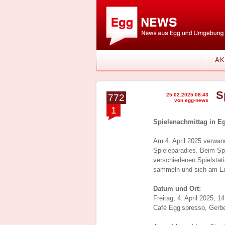
AK
S
25.02.2025 08:43
772
von egg-news
1
Spielenachmittag in E
Am 4. April 2025 verwan
Spieleparadies. Beim Sp
verschiedenen Spielstat
sammeln und sich am End
Datum und Ort:
Freitag, 4. April 2025, 1
Café Egg’spresso, Gerb