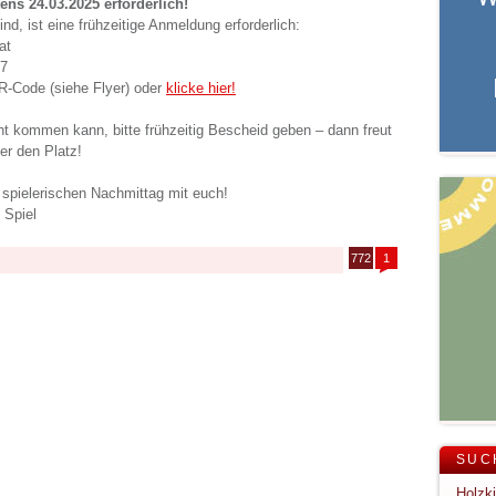
ens 24.03.2025
erforderlich
!
nd, ist eine frühzeitige Anmeldung erforderlich:
at
97
R-Code (siehe Flyer) oder
klicke hier!
ht kommen kann, bitte frühzeitig Bescheid geben – dann freut
er den Platz!
 spielerischen Nachmittag mit euch!
Spiel
772
1
SUC