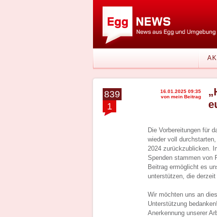
AK
„
16.01.2025 09:35
839
von mein Beitrag
e
1
Die Vorbereitungen für d
wieder voll durchstarte
2024 zurückzublicken. Im
Spenden stammen von Fir
Beitrag ermöglicht es u
unterstützen, die derzei
Wir möchten uns an diese
Unterstützung bedanken!
Anerkennung unserer Arb