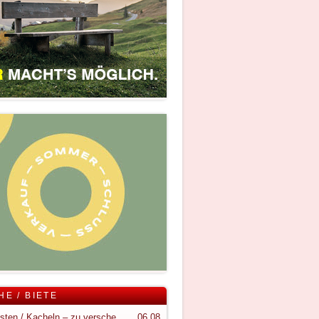
HE / BIETE
Holzkisten / Kacheln – zu verschenken
06.08.