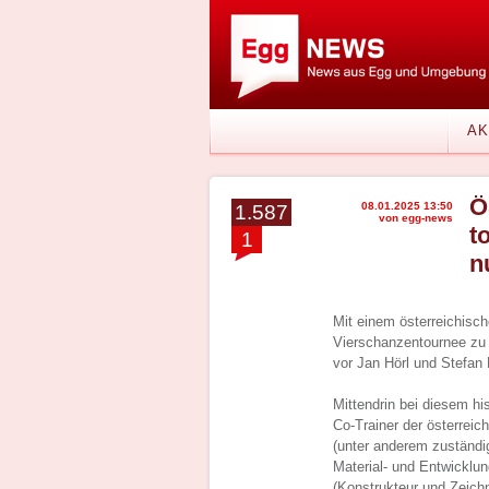
AK
Ö
08.01.2025 13:50
1.587
von egg-news
t
1
n
Mit einem österreichisch
Vierschanzentournee zu 
vor Jan Hörl und Stefan
Mittendrin bei diesem hi
Co-Trainer der österrei
(unter anderem zuständig
Material- und Entwicklu
(Konstrukteur und Zeichn