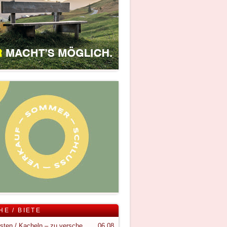
HE / BIETE
Holzkisten / Kacheln – zu verschenken
06.08.