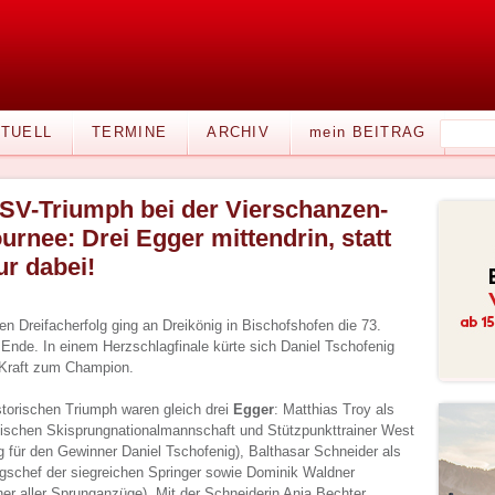
TUELL
TERMINE
ARCHIV
mein BEITRAG
SV-Triumph bei der Vierschanzen-
ournee: Drei Egger mittendrin, statt
ur dabei!
en Dreifacherfolg ging an Dreikönig in Bischofshofen die 73.
Ende. In einem Herzschlagfinale kürte sich Daniel Tschofenig
 Kraft zum Champion.
storischen Triumph waren gleich drei
Egger
: Matthias Troy als
chischen Skisprungnationalmannschaft und Stützpunkttrainer West
 für den Gewinner Daniel Tschofenig), Balthasar Schneider als
ngschef der siegreichen Springer sowie Dominik Waldner
er aller Sprunganzüge). Mit der Schneiderin Anja Bechter