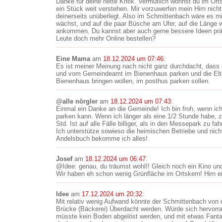
Danke für deine nette Kritik. Vermutlich wohnst du im Ort
ein Stück weit verstehen. Mir vorzuwerfen mein Hirn nicht
deinerseits unüberlegt. Also im Schmittenbach wäre es m
wächst, und auf die paar Büsche am Ufer, auf die Länge 
ankommen. Du kannst aber auch gerne bessere Ideen präse
Leute doch mehr Online bestellen?
Eine Mama
am
18.12.2024 um 07:46
:
Es ist meiner Meinung nach nicht ganz durchdacht, dass 
und vom Gemeindeamt im Bienenhaus parken und die Elter
Bienenhaus bringen wollen, im posthus parken sollen.
@alle nörgler
am
18.12.2024 um 07:43
:
Einmal ein Danke an die Gemeinde! Ich bin froh, wenn ich
parken kann. Wenn ich länger als eine 1/2 Stunde habe, za
Std. Ist auf alle Fälle billiger, als in den Messepark zu fa
Ich unterstütze sowieso die heimischen Betriebe und nic
Andelsbuch bekomme ich alles!
Josef
am
18.12.2024 um 06:47
:
@Idee: genau, du träumst wohl!! Gleich noch ein Kino und
Wir haben eh schon wenig Grünfläche im Ortskern! Hirn ei
Idee
am
17.12.2024 um 20:32
:
Mit relativ wenig Aufwand könnte der Schmittenbach von d
Brücke (Bäckerei) Überdacht werden. Würde sich hervorra
müsste kein Boden abgelöst werden, und mit etwas Fanta