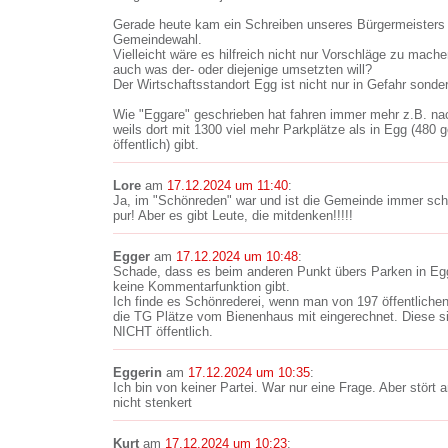
Gerade heute kam ein Schreiben unseres Bürgermeisters
Gemeindewahl.
Vielleicht wäre es hilfreich nicht nur Vorschläge zu mache
auch was der- oder diejenige umsetzten will?
Der Wirtschaftsstandort Egg ist nicht nur in Gefahr sond
Wie "Eggare" geschrieben hat fahren immer mehr z.B. na
weils dort mit 1300 viel mehr Parkplätze als in Egg (48
öffentlich) gibt.
Lore
am
17.12.2024 um 11:40
:
Ja, im "Schönreden" war und ist die Gemeinde immer sc
pur! Aber es gibt Leute, die mitdenken!!!!!
Egger
am
17.12.2024 um 10:48
:
Schade, dass es beim anderen Punkt übers Parken in Eg
keine Kommentarfunktion gibt.
Ich finde es Schönrederei, wenn man von 197 öffentlichen
die TG Plätze vom Bienenhaus mit eingerechnet. Diese s
NICHT öffentlich.
Eggerin
am
17.12.2024 um 10:35
:
Ich bin von keiner Partei. War nur eine Frage. Aber stör
nicht stenkert
Kurt
am
17.12.2024 um 10:23
: