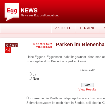
AKTUELL
TERMINE
Parken im Bienenha
14.12.2024 10:28
3.457
von egg-news
44
Liebe Egger & Eggerinnen, habt ihr gewusst, dass man ab 
Sonntagabend im Bienenhaus parken kann?
Gewusst?
Ja
Nein
View Results
Übrigens
: in der Posthus-Tiefgarage kann auch schon g
Schrankensystem ist noch nicht in Betrieb, soll aber in 