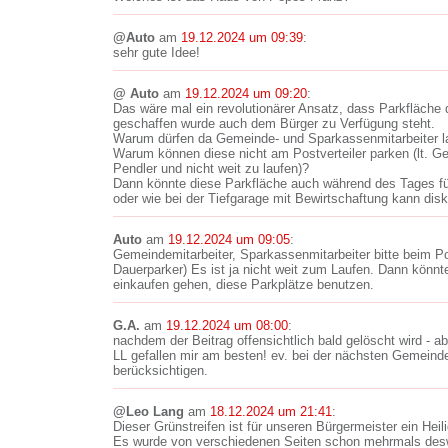
@Auto
am
19.12.2024 um 09:39
:
sehr gute Idee!
@ Auto
am
19.12.2024 um 09:20
:
Das wäre mal ein revolutionärer Ansatz, dass Parkfläche
geschaffen wurde auch dem Bürger zu Verfügung steht.
Warum dürfen da Gemeinde- und Sparkassenmitarbeiter la
Warum können diese nicht am Postverteiler parken (lt. G
Pendler und nicht weit zu laufen)?
Dann könnte diese Parkfläche auch während des Tages fü
oder wie bei der Tiefgarage mit Bewirtschaftung kann disk
Auto
am
19.12.2024 um 09:05
:
Gemeindemitarbeiter, Sparkassenmitarbeiter bitte beim Pos
Dauerparker) Es ist ja nicht weit zum Laufen. Dann könnt
einkaufen gehen, diese Parkplätze benutzen.
G.A.
am
19.12.2024 um 08:00
:
nachdem der Beitrag offensichtlich bald gelöscht wird - a
LL gefallen mir am besten! ev. bei der nächsten Gemeind
berücksichtigen.
@Leo Lang
am
18.12.2024 um 21:41
:
Dieser Grünstreifen ist für unseren Bürgermeister ein Heil
Es wurde von verschiedenen Seiten schon mehrmals de