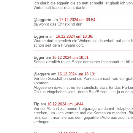
Ich glaub die eggerin die so nett schreibt ist glaub ich vo
Wirtschaft kaputt macht danke
@eggerin
am
17.12.2024 um 09:54
:
da wohnt das Christkind drin
Eggerin
am
16.12.2024 um 18:36
:
Warum darf eigentlich ein Wohnmobil dauerhaft auf dem k
schon seit dem Frühjahr dort,
Egger
am
16.12.2024 um 18:31
:
Schon ziemlich teuer. Sogar dornbirner Innenstadt ist billig
@eggare
am
16.12.2024 um 18:13
:
Vor den Geschäften sind die Parkplätze nach wie vor gratis
kommen.
Abgesehen davon ist es verständlich, dass für das Parken 
Obulus eingehoben wird - deren Bau/Erhalt... ist ja auch ni
Tip
am
16.12.2024 um 14:44
:
Vor der Abfahrt zur neuen Tiefgarage wurde mit Holzpflöc
stecken, um - ich vermute mal die Kanten zu markiert. B
rein, damit man sie aus dem geparkten Auto aus auch sieh
verbogen ...