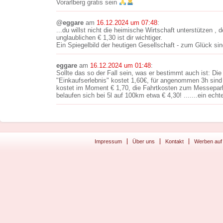
Vorarlberg gratis sein
@eggare
am
16.12.2024 um 07:48
:
...du willst nicht die heimische Wirtschaft unterstützen ,
unglaublichen € 1,30 ist dir wichtiger.
Ein Spiegelbild der heutigen Gesellschaft - zum Glück sind
eggare
am
16.12.2024 um 01:48
:
Sollte das so der Fall sein, was er bestimmt auch ist: Di
"Einkaufserlebnis" kostet 1,60€, für angenommen 3h sind 
kostet im Moment € 1,70, die Fahrtkosten zum Messepark
belaufen sich bei 5l auf 100km etwa € 4,30! .......ein echte
Impressum
Über uns
Kontakt
Werben auf