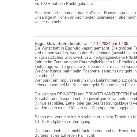
Zu 100% auf den Punkt gebracht.
Aber wer hört schon auf das 'Fußvolk‘. Hausverstand ist u
Unzählige Millionen an Architekten überwiesen, aber nach
weiter gebracht.
Egger Gewerbetreibender
am
17.12.2024 um 12:05
:
Die Wirtschaft in Egg wird kaputt gemacht. Die größten Fe
verbrochen wurden, waren das Bienenhaus (sowohl nach 
ein zusätzliches Stockwerk bzw. Teifgaragenebene Pflic
(mitten im Zentrum ohne Parkmöglichkeiten für Pendler), 
Tiefgarage wo die geplante 2. Ebene nicht realisiert wurde
Welcher Kunde parkt beim Postverteilzentrum und geht i
einkehren?
Wer parkt am Impulszentrum (nun Bahnhofparkplatz genann
Leberkässemmel bei Korle oder geht Schuhe beim Fetz e
Die wenigen PRIVATEN und PRIVATFINANZIERTEN Parkpl
Geschäften müssen durch die jeweiligen Gewerbetreiben
(Hinweisschilder, Zettel oder gar Besitzstörungsklagen) v
werden auch diese Flächen von Dauerparkern zugeparkt.
Schon mal versucht ins Ärztehaus zu einem Termin zu fa
10 -15 Parkplätze zu Verfügung.
Das kann doch alles nicht funktioneren und der Ernst der P
Bürgers ist es auf jeden Fall nicht.