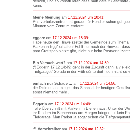
denken, und so konstruieren dass man darauf Geschäfte 
kann.
Meine Meinung
am
17.12.2024 um 18:41
:
Postverteilerzentrum ist gerade für Pendler schon gut geei
Minuten vom Zentrum entfernt
eggare
am
17.12.2024 um 18:09
:
Habe heute den Hinweiszettel der Gemeinde zum Thema 
Parken in Egg" erhalten! Fehlt nur noch der Hinweis, das
paar Gratisparkplätze gibt, nicht nur beim Postverteilzent
Ein Versuch wert?
am
17.12.2024 um 14:59
:
@Eggerin 17.12 14:49: geht in der Zukunft dann ja viellei
Tiefgarage? Gerade in der Früh dürfte dort noch nicht so vi
einfach nur Schade ...
am
17.12.2024 um 14:56
:
die Diskussion spiegelt das Sinnbild der heutigen Gesellsc
sonst niemand mehr ...
Eggerin
am
17.12.2024 um 14:49
:
Tolle Überschrift mit Parken im Bienenhaus. Unter der W
ihr Kindern im Bienenhaus am Morgen bringen tut kein Pa
Tiefgarage. Man Parket ja sogar schon die Tiefgaragenauf
@ Vorschreiber
am
17.12.2024 um 12:32
: