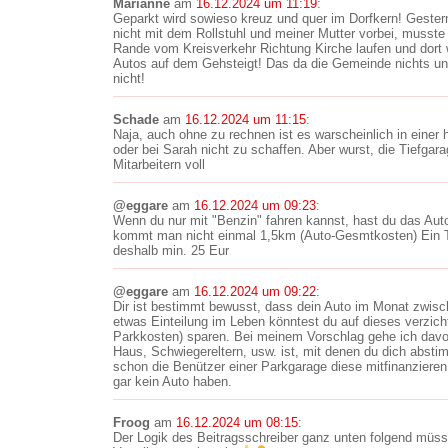
Marianne
am
16.12.2024 um 11:19
:
Geparkt wird sowieso kreuz und quer im Dorfkern! Gester
nicht mit dem Rollstuhl und meiner Mutter vorbei, musste
Rande vom Kreisverkehr Richtung Kirche laufen und dort
Autos auf dem Gehsteigt! Das da die Gemeinde nichts unt
nicht!
Schade
am
16.12.2024 um 11:15
:
Naja, auch ohne zu rechnen ist es warscheinlich in einer
oder bei Sarah nicht zu schaffen. Aber wurst, die Tiefgar
Mitarbeitern voll
@eggare
am
16.12.2024 um 09:23
:
Wenn du nur mit "Benzin" fahren kannst, hast du das Aut
kommt man nicht einmal 1,5km (Auto-Gesmtkosten) Ein 
deshalb min. 25 Eur
@eggare
am
16.12.2024 um 09:22
:
Dir ist bestimmt bewusst, dass dein Auto im Monat zwisch
etwas Einteilung im Leben könntest du auf dieses verzic
Parkkosten) sparen. Bei meinem Vorschlag gehe ich davo
Haus, Schwiegereltern, usw. ist, mit denen du dich abst
schon die Benützer einer Parkgarage diese mitfinanzieren
gar kein Auto haben.
Froog
am
16.12.2024 um 08:15
:
Der Logik des Beitragsschreiber ganz unten folgend müsst