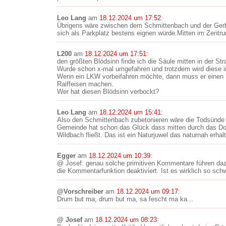
Leo Lang
am
18.12.2024 um 17:52
:
Übrigens wäre zwischen dem Schmittenbach und der Ger
sich als Parkplatz bestens eignen würde.Mitten im Zentru
L200
am
18.12.2024 um 17:51
:
den größten Blödsinn finde ich die Säule mitten in der Str
Wurde schon x-mal umgefahren und trotzdem wird diese im
Wenn ein LKW vorbeifahren möchte, dann muss er einen 
Raiffeisen machen.
Wer hat diesen Blödsinn verbockt?
Leo Lang
am
18.12.2024 um 15:41
:
Also den Schmittenbach zubetonieren wäre die Todsünde 
Gemeinde hat schon das Glück dass mitten durch das Dor
Wildbach fließt. Das ist ein Naturjuwel das naturnah erha
Egger
am
18.12.2024 um 10:39
:
@ Josef: genau solche primitiven Kommentare führen da
die Kommentarfunktion deaktiviert. Ist es wirklich so schw
@Vorschreiber
am
18.12.2024 um 09:17
:
Drum but ma, drum but ma, sa fescht ma ka...
@ Josef
am
18.12.2024 um 08:23
: