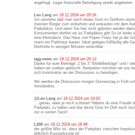
angefragt, sogar finanzielle Beteiligung wurde angeboten.
Leo Lang
am
18.12.2024 um 20:16
:
Ich verstehe daß man noch etwas Grün im Dorfkern wüns
meisten Bürger zum einkehren und einkaufen mit dem Aut
Parkplätze. Und wenn Sie hier nicht geboten werden dann
Konsumenten dorthin wo es Parkplätze gibt.So ist leider d
eine Alternative. Das Haus von Pepes Franz hat ja die G
mann ein Parkhaus bauen. Ideal gelegen,fußläufig alle G
Dorfmitte in wenigen Minuten erreichbar.
egg-news
am
18.12.2024 um 20:12
:
Danke für eure Beiträge. 2 bis 3 "Blödelbeiträge" und / ode
haben wir soeben gelöscht. Bedanken möchten wir uns bei 
sich konstruktiv an der Diskussion zu beteiligen.
Wir werden die Diskussion morgen Donnerstag in Früh sch
Verständnis.
@Leo Lang
am
18.12.2024 um 19:02
:
… genau, wäre ja noch schöner! Hättest du eine Freude d
Parkplatz zu haben und das letzte Grün lm Dorf auch noc
nur in seinen Sack!
L200
am
18.12.2024 um 18:49
:
der größte Witz ist, dass der Parkplatz zwischen Impulsz
plötzlich Kurzparkzone ist.