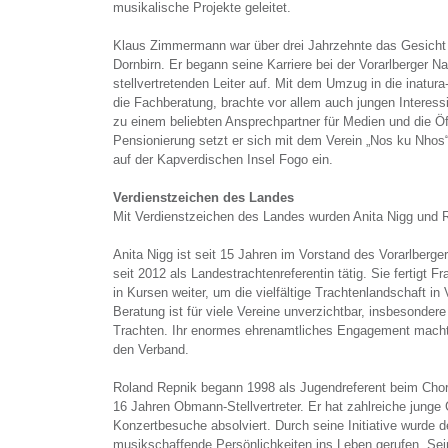
musikalische Projekte geleitet.
Klaus Zimmermann war über drei Jahrzehnte das Gesicht 
Dornbirn. Er begann seine Karriere bei der Vorarlberger 
stellvertretenden Leiter auf. Mit dem Umzug in die inatu
die Fachberatung, brachte vor allem auch jungen Interess
zu einem beliebten Ansprechpartner für Medien und die Öff
Pensionierung setzt er sich mit dem Verein „Nos ku Nhos
auf der Kapverdischen Insel Fogo ein.
Verdienstzeichen des Landes
Mit Verdienstzeichen des Landes wurden Anita Nigg und 
Anita Nigg ist seit 15 Jahren im Vorstand des Vorarlberg
seit 2012 als Landestrachtenreferentin tätig. Sie fertigt F
in Kursen weiter, um die vielfältige Trachtenlandschaft in 
Beratung ist für viele Vereine unverzichtbar, insbesonder
Trachten. Ihr enormes ehrenamtliches Engagement macht 
den Verband.
Roland Repnik begann 1998 als Jugendreferent beim Chorv
16 Jahren Obmann-Stellvertreter. Er hat zahlreiche junge
Konzertbesuche absolviert. Durch seine Initiative wurde de
musikschaffende Persönlichkeiten ins Leben gerufen. Sei