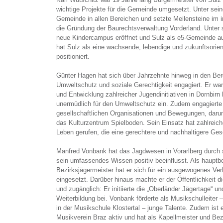
wichtige Projekte für die Gemeinde umgesetzt. Unter sei
Gemeinde in allen Bereichen und setzte Meilensteine im
die Gründung der Baurechtsverwaltung Vorderland. Unter 
neue Kindercampus eröffnet und Sulz als e5-Gemeinde 
hat Sulz als eine wachsende, lebendige und zukunftsorie
positioniert.
Günter Hagen hat sich über Jahrzehnte hinweg in den Be
Umweltschutz und soziale Gerechtigkeit engagiert. Er w
und Entwicklung zahlreicher Jugendinitiativen in Dornbirn b
unermüdlich für den Umweltschutz ein. Zudem engagierte 
gesellschaftlichen Organisationen und Bewegungen, darun
das Kulturzentrum Spielboden. Sein Einsatz hat zahlreiche
Leben gerufen, die eine gerechtere und nachhaltigere Gese
Manfred Vonbank hat das Jagdwesen in Vorarlberg durch 
sein umfassendes Wissen positiv beeinflusst. Als hauptb
Bezirksjägermeister hat er sich für ein ausgewogenes Ve
eingesetzt. Darüber hinaus machte er der Öffentlichkeit 
und zugänglich: Er initiierte die „Oberländer Jägertage“ un
Weiterbildung bei. Vonbank förderte als Musikschulleiter –
in der Musikschule Klostertal – junge Talente. Zudem ist 
Musikverein Braz aktiv und hat als Kapellmeister und Be