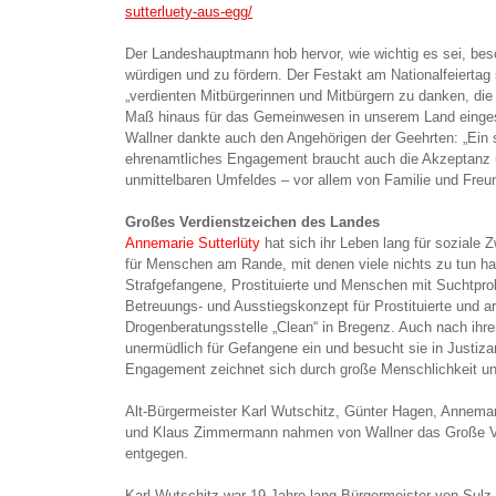
sutterluety-aus-egg/
Der Landeshauptmann hob hervor, wie wichtig es sei, b
würdigen und zu fördern. Der Festakt am Nationalfeiertag 
„verdienten Mitbürgerinnen und Mitbürgern zu danken, die
Maß hinaus für das Gemeinwesen in unserem Land einges
Wallner dankte auch den Angehörigen der Geehrten: „Ein
ehrenamtliches Engagement braucht auch die Akzeptanz 
unmittelbaren Umfeldes – vor allem von Familie und Freu
Großes Verdienstzeichen des Landes
Annemarie Sutterlüty
hat sich ihr Leben lang für soziale 
für Menschen am Rande, mit denen viele nichts zu tun ha
Strafgefangene, Prostituierte und Menschen mit Suchtpro
Betreuungs- und Ausstiegskonzept für Prostituierte und ar
Drogenberatungsstelle „Clean“ in Bregenz. Auch nach ihre
unermüdlich für Gefangene ein und besucht sie in Justizan
Engagement zeichnet sich durch große Menschlichkeit un
Alt-Bürgermeister Karl Wutschitz, Günter Hagen, Annemar
und Klaus Zimmermann nahmen von Wallner das Große V
entgegen.
Karl Wutschitz war 19 Jahre lang Bürgermeister von Sulz u