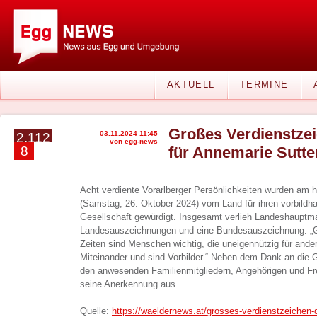
AKTUELL
TERMINE
Großes Verdienstze
03.11.2024 11:45
2.112
von egg-news
8
für Annemarie Sutte
Acht verdiente Vorarlberger Persönlichkeiten wurden am h
(Samstag, 26. Oktober 2024) vom Land für ihren vorbildh
Gesellschaft gewürdigt. Insgesamt verlieh Landeshauptm
Landesauszeichnungen und eine Bundesauszeichnung: „G
Zeiten sind Menschen wichtig, die uneigennützig für ande
Miteinander und sind Vorbilder.“ Neben dem Dank an die 
den anwesenden Familienmitgliedern, Angehörigen und F
seine Anerkennung aus.
Quelle:
https://waeldernews.at/grosses-verdienstzeichen-