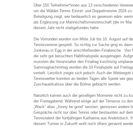
Über 150 Teilnehmer*innen aus 13 verschiedenen Vereine
um die Wälder-Tennis Einzel- und Doppelmeister 2024 zu 
Beteiligung zeigt, wie bedauerlich es gewesen wäre, wenn d
als Ergänzung zur Mannschaftsmeisterschaft (die im Mai un
diesem Jahr nicht stattgefunden hätte.
Die Vorrunden wurden von Mitte Juli bis 10. August auf d
Tennisvereine gespielt. So richtig zur Sache ging es dann
Junkerau in Egg in der anschließenden Finalwoche. Von
die sehr gut besuchten Halbfinalspiele ausgetragen. Aufg
mussten die Veranstalter den Finaltag kurzfristig umplane
Samstagnachmittag wurden die 10 Finalspiele auf Freita
verteilt. Letztlich zeigte sich jedoch: Auch der Wettergott
Tenniswetter konnten an beiden Tagen alle Spiele wie gepla
Zuschauerkulisse über die Bühne gebracht werden.
Natürlich kamen auch die geselligen Momente nicht zu ku
der Freitagabend: Während einige auf der Terrasse zu d
„Wack“ alias „Jonny be good“ tanzten, genossen andere b
Gespräche nicht nur über Tennis oder bestaunten auf dem
Tennistalent der fünfjährigen Katharina aus Andelsbuch. I
diesem Turnier in Zukunft wohl noch öfters genannt werde