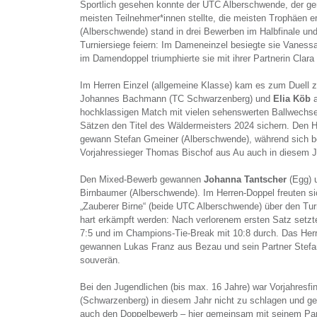
Sportlich gesehen konnte der UTC Alberschwende, der 
meisten Teilnehmer*innen stellte, die meisten Trophäen er
(Alberschwende) stand in drei Bewerben im Halbfinale u
Turniersiege feiern: Im Dameneinzel besiegte sie Vaness
im Damendoppel triumphierte sie mit ihrer Partnerin Clar
Im Herren Einzel (allgemeine Klasse) kam es zum Duell z
Johannes Bachmann (TC Schwarzenberg) und
Elia Köb
a
hochklassigen Match mit vielen sehenswerten Ballwechsel
Sätzen den Titel des Wäldermeisters 2024 sichern. Den 
gewann Stefan Gmeiner (Alberschwende), während sich be
Vorjahressieger Thomas Bischof aus Au auch in diesem J
Den Mixed-Bewerb gewannen
Johanna Tantscher
(Egg) u
Birnbaumer (Alberschwende). Im Herren-Doppel freuten si
„Zauberer Birne“ (beide UTC Alberschwende) über den Tur
hart erkämpft werden: Nach verlorenem ersten Satz setzte
7:5 und im Champions-Tie-Break mit 10:8 durch. Das Herr
gewannen Lukas Franz aus Bezau und sein Partner Stef
souverän.
Bei den Jugendlichen (bis max. 16 Jahre) war Vorjahresfin
(Schwarzenberg) in diesem Jahr nicht zu schlagen und ge
auch den Doppelbewerb – hier gemeinsam mit seinem Part