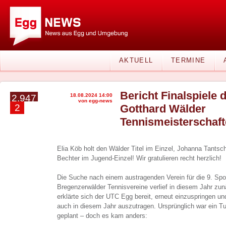
AKTUELL
TERMINE
Bericht Finalspiele d
18.08.2024 14:00
2.947
von egg-news
2
Gotthard Wälder
Tennismeisterschaf
Elia Köb holt den Wälder Titel im Einzel, Johanna Tantsc
Bechter im Jugend-Einzel! Wir gratulieren recht herzlich!
Die Suche nach einem austragenden Verein für die 9. Spor
Bregenzerwälder Tennisvereine verlief in diesem Jahr zunä
erklärte sich der UTC Egg bereit, erneut einzuspringen u
auch in diesem Jahr auszutragen. Ursprünglich war ein T
geplant – doch es kam anders: