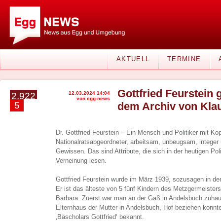
AKTUELL
TERMINE
Gottfried Feurstein 
12.03.2024 14:04
2.922
von egg-news
5
dem Archiv von Klau
Dr. Gottfried Feurstein – Ein Mensch und Politiker mit Ko
Nationalratsabgeordneter, arbeitsam, unbeugsam, integer
Gewissen. Das sind Attribute, die sich in der heutigen Pol
Verneinung lesen.
Gottfried Feurstein wurde im März 1939, sozusagen in den
Er ist das älteste von 5 fünf Kindern des Metzgermeisters
Barbara. Zuerst war man an der Gaß in Andelsbuch zuhaus
Elternhaus der Mutter in Andelsbuch, Hof beziehen konnte.
‚Bäscholars Gottfried‘ bekannt.