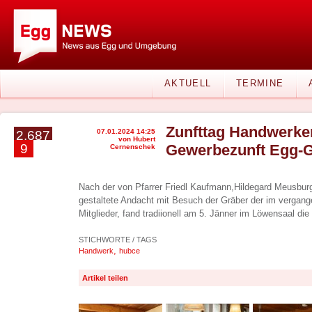
AKTUELL
TERMINE
Zunfttag Handwerke
07.01.2024 14:25
2.687
von Hubert
9
Gewerbezunft Egg-G
Cernenschek
Nach der von Pfarrer Friedl Kaufmann,Hildegard Meusbur
gestaltete Andacht mit Besuch der Gräber der im vergang
Mitglieder, fand tradiionell am 5. Jänner im Löwensaal di
STICHWORTE / TAGS
,
Handwerk
hubce
Artikel teilen