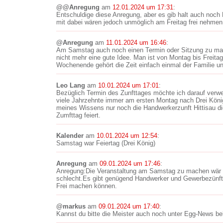
@@Anregung
am
12.01.2024 um 17:31
:
Entschuldige diese Anregung, aber es gib halt auch noch
mit dabei wären jedoch unmöglich am Freitag frei nehme
@Anregung
am
11.01.2024 um 16:46
:
Am Samstag auch noch einen Termin oder Sitzung zu mach
nicht mehr eine gute Idee. Man ist von Montag bis Freit
Wochenende gehört die Zeit einfach einmal der Familie un
Leo Lang
am
10.01.2024 um 17:01
:
Bezüglich Termin des Zunfttages möchte ich darauf verwe
viele Jahrzehnte immer am ersten Montag nach Drei König
meines Wissens nur noch die Handwerkerzunft Hittisau d
Zumfttag feiert.
Kalender
am
10.01.2024 um 12:54
:
Samstag war Feiertag (Drei König)
Anregung
am
09.01.2024 um 17:46
:
Anregung:Die Veranstaltung am Samstag zu machen wär fü
schlecht.Es gibt genügend Handwerker und Gewerbezünftle
Frei machen können.
@markus
am
09.01.2024 um 17:40
:
Kannst du bitte die Meister auch noch unter Egg-News b