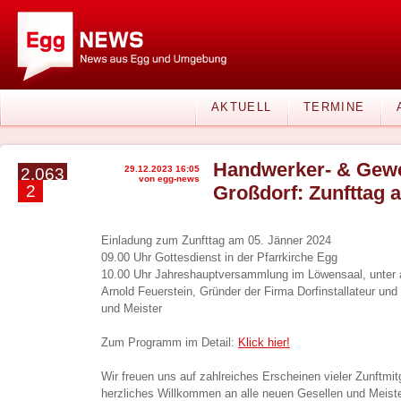
AKTUELL
TERMINE
Handwerker- & Gewe
29.12.2023 16:05
2.063
von egg-news
2
Großdorf: Zunfttag 
Einladung zum Zunfttag am 05. Jänner 2024
09.00 Uhr Gottesdienst in der Pfarrkirche Egg
10.00 Uhr Jahreshauptversammlung im Löwensaal, unter 
Arnold Feuerstein, Gründer der Firma Dorfinstallateur und
und Meister
Zum Programm im Detail:
Klick hier!
Wir freuen uns auf zahlreiches Erscheinen vieler Zunftmitg
herzliches Willkommen an alle neuen Gesellen und Meiste