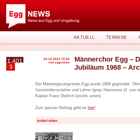
AKTUELL
TERMINE
Männerchor Egg – D
29.12.2023 15:50
1.401
von egg-news
3
Jubiläum 1968 – Ar
Der Männergesangverein Egg wurde 1868 gegründet. Obm
Gemeindevorsteher und Lehrer Ignaz Hammerer (4. von re
Kaplan Franz Dietrich (rechts unten).
Zum ganzen Beitrag geht es
hier
!
Artikel teilen